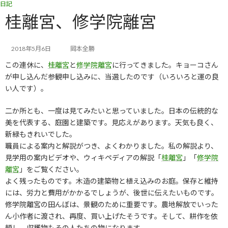
日記
コ
ナ
ン
ビ
桂離宮、修学院離宮
テ
ゲ
ン
ー
ツ
シ
2018年5月6日
岡本全勝
へ
ョ
この連休に、
桂離宮
と
修学院離宮
に行ってきました。キョーコさん
ス
ン
キ
に
が申し込んだ参観申し込みに、当選したのです（いろいろと運の良
ッ
移
い人です）。
プ
動
二か所とも、一度は見てみたいと思っていました。日本の伝統的な
美を代表する、庭園と建築です。見応えがあります。天気も良く、
新緑もきれいでした。
職員による案内と解説がつき、よくわかりました。私の解説より、
見学用の案内ビデオや、ウィキペディアの解説「
桂離宮
」「
修学院
離宮
」をご覧ください。
よく残ったものです。木造の建築物と植え込みのお庭。保存と維持
には、労力と費用がかかるでしょうが、後世に伝えたいものです。
修学院離宮の田んぼは、景観のために重要です。農地解放でいった
ん小作者に渡され、再度、買い上げたそうです。そして、耕作を依
頼し、収穫物もその人たちの物になります。