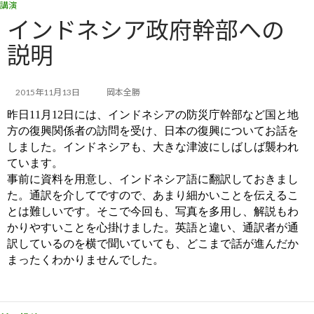
講演
コ
ナ
ン
ビ
インドネシア政府幹部への
テ
ゲ
説明
ン
ー
ツ
シ
へ
ョ
ス
ン
2015年11月13日
岡本全勝
キ
に
昨日11月12日には、インドネシアの防災庁幹部など国と地
ッ
移
方の復興関係者の訪問を受け、日本の復興についてお話を
プ
動
しました。インドネシアも、大きな津波にしばしば襲われ
ています。
事前に資料を用意し、インドネシア語に翻訳しておきまし
た。通訳を介してですので、あまり細かいことを伝えるこ
とは難しいです。そこで今回も、写真を多用し、解説もわ
かりやすいことを心掛けました。英語と違い、通訳者が通
訳しているのを横で聞いていても、どこまで話が進んだか
まったくわかりませんでした。