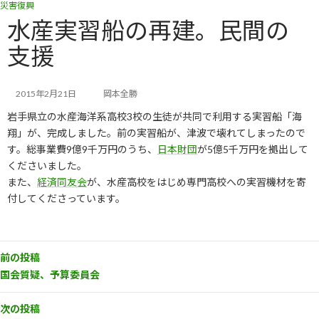
災害復興
コ
ナ
ン
ビ
水産実習船の再建。民間の
テ
ゲ
支援
ン
ー
ツ
シ
へ
ョ
ス
ン
2015年2月21日
岡本全勝
キ
に
岩手県立の水産海洋系高校3校の生徒が共同で利用する実習船「海
ッ
移
翔」が、完成しました。前の実習船が、津波で壊れてしまったので
プ
動
す。総事業費9億9千万円のうち、
日本財団
が5億5千万円を拠出して
くださいました。
また、
経済同友会
が、水産高校をはじめ専門高校への実習機材を寄
付してくださっています。
前の投稿
国会質疑、予算委員会
次の投稿