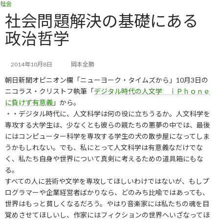
社会
コ
ナ
ン
ビ
社会問題解決の基礎にある
テ
ゲ
政治哲学
ン
ー
ツ
シ
へ
ョ
ス
ン
2014年10月8日
岡本全勝
キ
に
朝日新聞オピニオン欄「ニューヨーク・タイムズから」10月3日の
ッ
移
ニコラス・クリストフ執筆「
デジタル時代の人文学 ｉＰｈｏｎｅ
プ
動
に負けず有意義
」から。
・・デジタル時代に、人文科学は何の役に立ちうるか。人文科学を
専攻する大学生は、少なくとも彼らの親たちの悪夢の中では、最後
にはコンピューター科学を専攻する学生の犬の散歩屋になってしま
うかもしれない。でも、私にとって人文科学は有意義なだけでな
く、私たち自身や世界について真剣に考えるための道具箱にもな
る。
すべての人に芸術や文学を専攻してほしいわけではないが、もしプ
ログラマーや企業経営者ばかりなら、どのみち比喩ではあっても、
世界はもっと貧しくなるだろう。やはり音楽家には私たちの魂を目
覚めさせてほしいし、作家にはフィクションの世界へいざなってほ