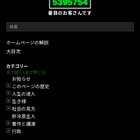
5395754
番目のお客さんです
ホームページの解説
大目次
カテゴリー
全て開く
|
全て閉じる
お知らせ
このページの歴史
開閉
人生の達人
開閉
生き様
開閉
社会の見方
開閉
肝冷斎主人
著作と講演
開閉
行政
開閉