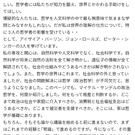
しい。哲学者には私たちが知力を鍛え、世界とかかわる手助けをし
てほしい。
懐疑的な人たちは、哲学を人文科学の中で最も無意味で気ままな学
問とみなすかもしれない。だが私は世界の理解の仕方について、特
に３人の哲学者の影響を受けている・・
として、アイザイア・バーリン、ジョン・ロールズ、ピーター・シ
ンガーの3人を挙げています。
私の専攻と関心は、自然科学や人文科学でなく、社会科学です。自
然科学が将来に自然の法則を全て解き明かし、遺伝子の情報が全て
解読されても、社会の仕組みやどうあるべきかは解き明かされない
でしょう。また、哲学の世界はこれまで、社会科学の外と思ってい
ましたが、社会の問題解決には哲学（政治哲学）が不可欠だと、思
うようになりました。このページでも、マイケル・サンデルの政治
哲学を、何度か紹介しました。何をもって格差と判断するか、どこ
まで政治は社会や家庭に介入すべきか。消費税と社会福祉支出はど
うあるべきか。どこまで被災者を支援すべきか。そこには、実は哲
学が基礎にあります。
もちろん、そもそも論から議論を始めると前に進まないので、まず
はこれまでの経験と｢常識」で進めるのですが。今になって、その重