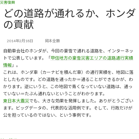
災害復興
コ
ナ
ン
ビ
どの道路が通れるか、ホンダ
テ
ゲ
の貢献
ン
ー
ツ
シ
へ
ョ
ス
ン
2014年2月18日
岡本全勝
キ
に
自動車会社のホンダが、今回の豪雪で通れる道路を、インターネッ
ッ
移
トで公表しています。「
甲信地方の豪雪災害エリアの道路通行実績
プ
動
情報
」。
これは、ホンダ車（カーナビを積んだ車）の通行実績を、地図に落
としたものです。どの道路を通ったか＝通ることができるかが、わ
かります。逆にいうと、この地図で青くなっていない道路は、通っ
ていない＝たぶん通れないということがわかります。
東日本大震災
でも、大きな効果を発揮しました。ありがとうござい
ます。ビッグデータの、代表的な活用例です。そして、行政だけが
公を担っているのではない、という事例です。