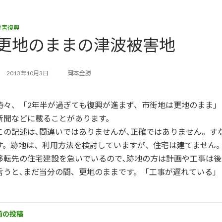
災害復興
更地のままの津波被害地
2013年10月3日
岡本全勝
時々、「2年半が過ぎても復興が進まず、市街地は更地のまま」
新聞などに載ることがあります。
この記述は､間違いではありませんが､正確ではありません。す
す。跡地は、利用方法を検討していますが、住宅は建てません
移転先の住宅建設を急いでいるので､跡地の方は計画や工事は後
言うと､まだ当分の間、更地のままです。「工事が遅れている」
前の投稿