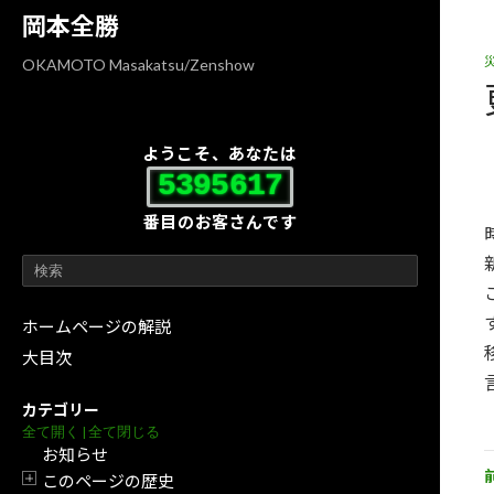
コ
ナ
岡本全勝
ン
ビ
テ
ゲ
OKAMOTO Masakatsu/Zenshow
ン
ー
ツ
シ
へ
ョ
ようこそ、あなたは
ス
ン
5395617
キ
に
番目のお客さんです
ッ
移
プ
動
ホームページの解説
大目次
カテゴリー
全て開く
|
全て閉じる
お知らせ
このページの歴史
開閉