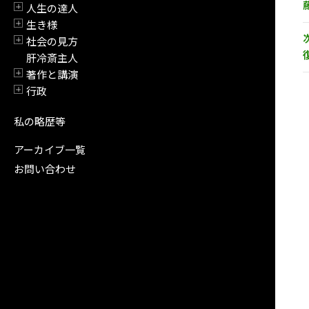
人生の達人
開閉
生き様
開閉
社会の見方
開閉
肝冷斎主人
著作と講演
開閉
行政
開閉
私の略歴等
アーカイブ一覧
お問い合わせ