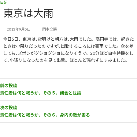
日記
コ
ナ
ン
ビ
東京は大雨
テ
ゲ
ン
ー
ツ
シ
2013年9月5日
岡本全勝
へ
ョ
今日5日、東京は､夜明けと朝方は､大雨でした。高円寺では、起きた
ス
ン
キ
に
ときは小降りだったのですが､出勤するころには豪雨でした。傘を差
ッ
移
しても､ズボンがグショグショになりそうで。20分ほど自宅待機をし
プ
動
て､小降りになったのを見て出撃。ほとんど濡れずにすみました。
前の投稿
責任者は何と戦うか、その５。議会と世論
次の投稿
責任者は何と戦うか、その６。身内の敵が困る