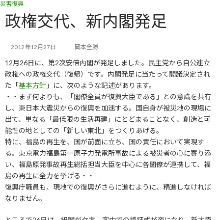
災害復興
コ
ナ
ン
ビ
政権交代、新内閣発足
テ
ゲ
ン
ー
ツ
シ
2012年12月27日
岡本全勝
へ
ョ
12月26日に、第2次安倍内閣が発足しました。民主党から自公連立
ス
ン
キ
に
政権への政権交代（復帰）です。内閣発足に当たって閣議決定され
ッ
移
た「
基本方針
」に、次のような記述があります。
プ
動
・・まず何よりも、「閣僚全員が復興大臣である」との意識を共有
し、東日本大震災からの復興を加速する。国自身が被災地の現場に
出て、単なる「最低限の生活再建」にとどまることなく、創造と可
能性の地としての「新しい東北」をつくりあげる。
特に、福島の再生を、国が前面に立ち、国の責任において実現す
る。東京電力福島第一原子力発電所事故による被災者の心に寄り添
い、福島原発事故再生総括担当大臣を中心に各閣僚が連携して、福
島の再生に全力を挙げる・・
復興庁職員も、現地での復興がさらに進むように、精進しなければ
なりません。
ところで26日は、組閣が夕方、宮中での認証式が夜になり、新大臣