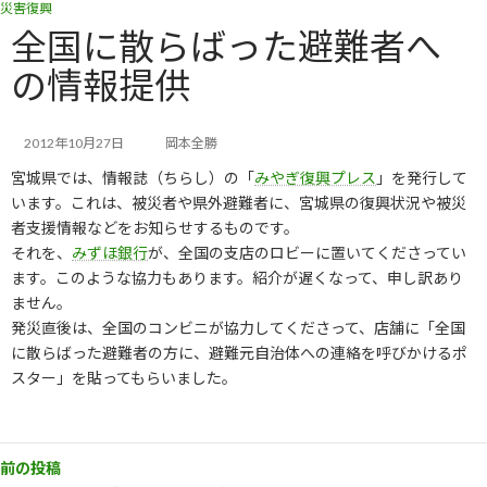
災害復興
コ
ナ
ン
ビ
全国に散らばった避難者へ
テ
ゲ
の情報提供
ン
ー
ツ
シ
へ
ョ
ス
ン
2012年10月27日
岡本全勝
キ
に
宮城県では、情報誌（ちらし）の「
みやぎ復興プレス
」を発行して
ッ
移
います。これは、被災者や県外避難者に、宮城県の復興状況や被災
プ
動
者支援情報などをお知らせするものです。
それを、
みずほ銀行
が、全国の支店のロビーに置いてくださってい
ます。このような協力もあります。紹介が遅くなって、申し訳あり
ません。
発災直後は、全国のコンビニが協力してくださって、店舗に「全国
に散らばった避難者の方に、避難元自治体への連絡を呼びかけるポ
スター」を貼ってもらいました。
前の投稿