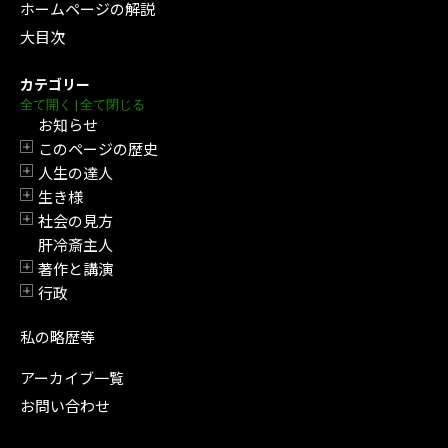
ホームページの解説
大目次
カテゴリー
全て開く
|
全て閉じる
お知らせ
このページの歴史
開閉
人生の達人
開閉
生き様
開閉
社会の見方
開閉
肝冷斎主人
著作と講演
開閉
行政
開閉
私の略歴等
アーカイブ一覧
お問い合わせ