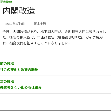
災害復興
コ
ナ
ン
ビ
内閣改造
テ
ゲ
ン
ー
ツ
シ
2012年6月4日
岡本全勝
へ
ョ
今日、内閣改造があり、松下副大臣が、金融担当大臣に移られまし
ス
ン
キ
に
た。後任の副大臣は、吉田政務官（福島復興局担当）が引き継が
ッ
移
れ、福島復興を担当することになりました。
プ
動
前の投稿
社会の変化と政策の転換
次の投稿
失業者をくい止める仕組み