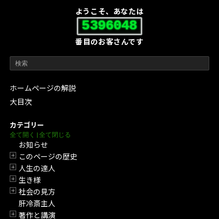
ようこそ、あなたは
5396048
番目のお客さんです
ホームページの解説
大目次
カテゴリー
全て開く
|
全て閉じる
お知らせ
このページの歴史
開閉
人生の達人
開閉
生き様
開閉
社会の見方
開閉
肝冷斎主人
著作と講演