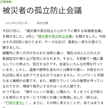
災害復興
コ
ナ
ン
ビ
被災者の孤立防止会議
テ
ゲ
ン
ー
ツ
シ
2011年12月27日
岡本全勝
へ
ョ
今日27日に、「被災者の孤立防止と心のケアに関する有識者会議」
ス
ン
キ
に
を開きました。6月に「
被災者の孤立防止会議
」を開きました。今回
ッ
移
はその2回目に当たります。テーマを広げ、委員も一部入れ替えて、
プ
動
開きました。
避難所に多くの方がおられた当時と違い、現在はほとんどの人が、
仮設住宅か借り上げ住宅におられます。すると、大部屋で一緒に暮
らしていた時より、孤立するのです。各省もいろんな対策を打って
います。しかし、道路や建物を造るのとは勝手が違い、お金をかけ
れば目に見える形でできるものではありません。マンパワーと手間
ひまと継続が必要です。また、縦割りでいくつもの施策を作ってい
るのですが、現場で相手にするのは一人の人間です。
かつて私は、「再チャレンジ支援」に携わり、モノをつくる行政と
人を相手にするサービス行政との違いを勉強しました（例えば、
「
行政の変化
」）。まさに、その時に考えたことが、当てはまりま