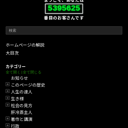
ようこそ、あなたは
5395625
番目のお客さんです
ホームページの解説
大目次
カテゴリー
全て開く
|
全て閉じる
お知らせ
このページの歴史
開閉
人生の達人
開閉
生き様
開閉
社会の見方
開閉
肝冷斎主人
著作と講演
開閉
行政