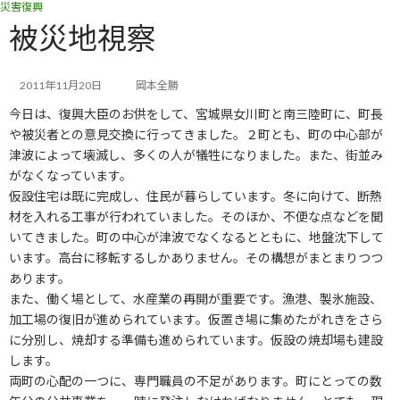
災害復興
コ
ナ
ン
ビ
被災地視察
テ
ゲ
ン
ー
ツ
シ
2011年11月20日
岡本全勝
へ
ョ
今日は、復興大臣のお供をして、宮城県女川町と南三陸町に、町長
ス
ン
キ
に
や被災者との意見交換に行ってきました。２町とも、町の中心部が
ッ
移
津波によって壊滅し、多くの人が犠牲になりました。また、街並み
プ
動
がなくなっています。
仮設住宅は既に完成し、住民が暮らしています。冬に向けて、断熱
材を入れる工事が行われていました。そのほか、不便な点などを聞
いてきました。町の中心が津波でなくなるとともに、地盤沈下して
います。高台に移転するしかありません。その構想がまとまりつつ
あります。
また、働く場として、水産業の再開が重要です。漁港、製氷施設、
加工場の復旧が進められています。仮置き場に集めたがれきをさら
に分別し、焼却する準備も進められています。仮設の焼却場も建設
します。
両町の心配の一つに、専門職員の不足があります。町にとっての数