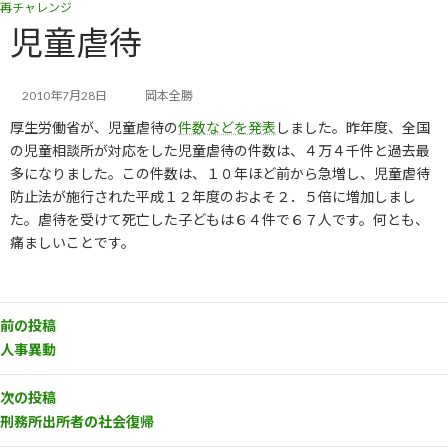
再チャレンジ
コ
ナ
ン
ビ
児童虐待
テ
ゲ
ン
ー
ツ
シ
2010年7月28日
岡本全勝
へ
ョ
厚生労働省が、児童虐待の
件数などを発表
しました。昨年度、全国
ス
ン
キ
に
の児童相談所が対応をした児童虐待の件数は、４万４千件と過去最
ッ
移
多になりました。この件数は、１０年ほど前から急増し、児童虐待
プ
動
防止法が施行された平成１２年度のおよそ２．５倍に増加しまし
た。虐待を受けて死亡した子どもは６４件で６７人です。何とも、
痛ましいことです。
前の投稿
人事異動
次の投稿
刑務所出所者の社会復帰