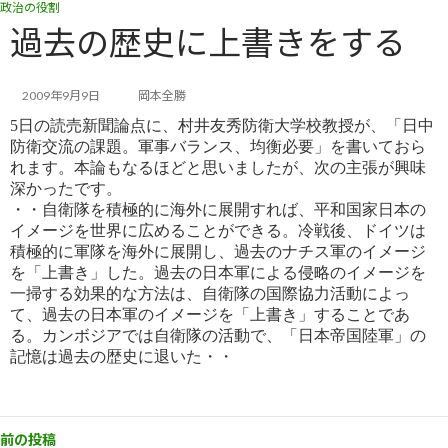
政治の役割
コ
ナ
ン
ビ
過去の歴史に上書きをする
テ
ゲ
ン
ー
ツ
シ
2009年9月9日
岡本全勝
へ
ョ
5日の読売新聞論点に、村井友秀防衛大学校教授が、「日中
ス
ン
防衛交流の課題。軍事バランス、均衡必要」を書いてお
ら
キ
に
れます。本論もなるほどと思いましたが、次の主張が興味
ッ
移
深かったです。
プ
動
・・自衛隊を積極的に海外に展開すれば、平和国家日本の
イメージを世界に広めることができる。冷戦後、ドイツは
積
極的に軍隊を海外に展開し、過去のナチス軍のイメージ
を「上書き」した。過去の日本軍による侵略のイメージを
一掃
する効果的な方法は、自衛隊の国際協力活動によっ
て、過去の日本軍のイメージを「上書き」することであ
る。カンボジ
アでは自衛隊の活動で、「日本帝国陸軍」の
記憶は過去の歴史に退いた・・
前の投稿