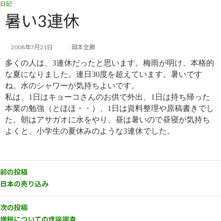
日記
コ
ナ
ン
ビ
暑い3連休
テ
ゲ
ン
ー
ツ
シ
2008年7月21日
岡本全勝
へ
ョ
多くの人は、3連休だったと思います。梅雨が明け、本格的
ス
ン
キ
に
な夏になりました。連日30度を超えています。暑いです
ッ
移
ね。水のシャワーが気持ちよいです。
プ
動
私は、1日はキョーコさんのお供で外出、1日は持ち帰った
本業の勉強（とほほ・・）、1日は資料整理や原稿書きでし
た。朝はアサガオに水をやり、昼は暑いので昼寝が気持ち
よくと、小学生の夏休みのような3連休でした。
前の投稿
日本の売り込み
次の投稿
増税についての世論調査