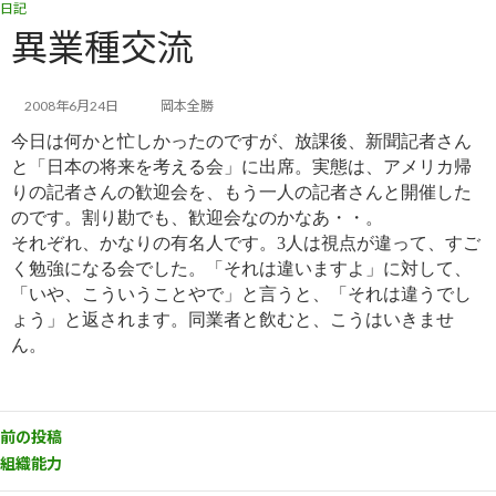
日記
コ
ナ
ン
ビ
異業種交流
テ
ゲ
ン
ー
ツ
シ
2008年6月24日
岡本全勝
へ
ョ
今日は何かと忙しかったのですが、放課後、新聞記者さん
ス
ン
キ
に
と「日本の将来を考える会」に出席。実態は、アメリカ帰
ッ
移
りの記者さんの歓迎会を、もう一人の記者さんと開催した
プ
動
のです。割り勘でも、歓迎会なのかなあ・・。
それぞれ、かなりの有名人です。3人は視点が違って、すご
く勉強になる会でした。「それは違いますよ」に対して、
「いや、こういうことやで」と言うと、「それは違うでし
ょう」と返されます。同業者と飲むと、こうはいきませ
ん。
前の投稿
組織能力