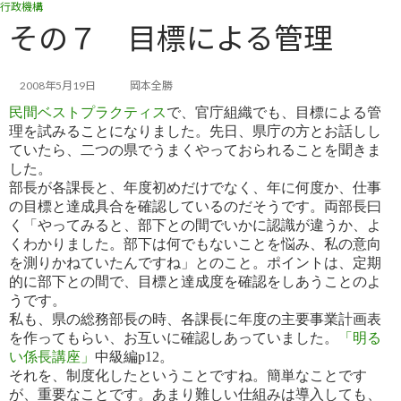
行政機構
コ
ナ
ン
ビ
その７ 目標による管理
テ
ゲ
ン
ー
ツ
シ
2008年5月19日
岡本全勝
へ
ョ
民間ベストプラクティス
で、官庁組織でも、目標による管
ス
ン
理を試みることになりました。先日、県庁の方とお話しし
キ
に
ていた
ら、二つの県でうまくやっておられることを聞きま
ッ
移
した。
プ
動
部長が各課長と、年度初めだけでなく、年に何度か、仕事
の目標と達成具合を確認しているのだそうです。両部長曰
く
「やってみると、部下との間でいかに認識が違うか、よ
くわかりました。部下は何でもないことを悩み、私の意向
を測り
かねていたんですね」とのこと。ポイントは、定期
的に部下との間で、目標と達成度を確認をしあうことのよ
うです。
私も、県の総務部長の時、各課長に年度の主要事業計画表
を作ってもらい、お互いに確認しあっていました。
「明る
い係長講座」
中級編p12。
それを、制度化したということですね。簡単なことです
が、重要なことです。あまり難しい仕組みは導入しても、