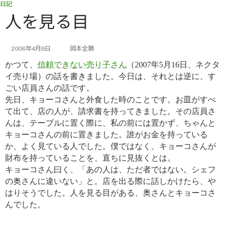
日記
コ
ナ
ン
ビ
人を見る目
テ
ゲ
ン
ー
ツ
シ
2008年4月8日
岡本全勝
へ
ョ
かつて、
信頼できない売り子さん
（2007年5月16日、ネクタ
ス
ン
キ
に
イ売り場）の話を書きました。今日は、それとは逆に、す
ッ
移
ごい店員さんの話です。
プ
動
先日、キョーコさんと外食した時のことです。お皿がすべ
て出て、店の人が、請求書を持ってきました。その店員さ
んは、テーブルに置く際に、私の前には置かず、ちゃんと
キョーコさんの前に置きました。誰がお金を持っている
か、よく見ている人でした。僕ではなく、キョーコさんが
財布を持っていることを、直ちに見抜くとは。
キョーコさん曰く、「あの人は、ただ者ではない。シェフ
の奥さんに違いない」と。店を出る際に話しかけたら、や
はりそうでした。人を見る目がある、奥さんとキョーコさ
んでした。