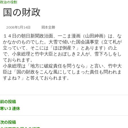
政治の役割
コ
ナ
ン
ビ
国の財政
テ
ゲ
ン
ー
ツ
シ
2008年1月14日
岡本全勝
へ
ョ
１４日の朝日新聞政治面、一こま漫画（山田紳画）は、な
ス
ン
かなかのものでした。大雪で傾いた国会議事堂（立て札が
キ
に
立
っていて、そこには「ほぼ倒産？」とあります）の上
ッ
移
で、小泉総理と竹中大臣とおぼしき２人が、雪下ろしをし
プ
動
ておられま
す。
小泉総理は「地方に破綻責任を問うなら」と言い、竹中大
臣は「国の財政をこんな風にしてしまった責任も問われま
すよ
ね？」と答えておられます。
前の投稿
寒い３連休
次の投稿