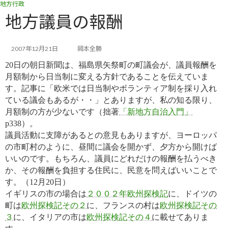
地方行政
コ
ナ
ン
ビ
地方議員の報酬
テ
ゲ
ン
ー
ツ
シ
2007年12月21日
岡本全勝
へ
ョ
20日の朝日新聞は、福島県矢祭町の町議会が、議員報酬を
ス
ン
キ
に
月額制から日当制に変える方針であることを伝えていま
ッ
移
す。記事に「欧米では日当制やボランティア制を採り入れ
プ
動
ている議会もあるが・・」とありますが、私の知る限り、
月額制の方が少ないです（拙著
「新地方自治入門」
p338）。
議員活動に支障があるとの意見もありますが、ヨーロッパ
の市町村のように、昼間に議会を開かず、夕方から開けば
いいのです。もちろん、議員にどれだけの報酬を払うべき
か、その報酬を負担する住民に、民意を問えばいいことで
す。（12月20日）
イギリスの市の場合は
２００２年欧州探検記
に、ドイツの
町は
欧州探検記その２
に、フランスの村は
欧州探検記その
３
に、イタリアの市は
欧州探検記その４
に載せてありま