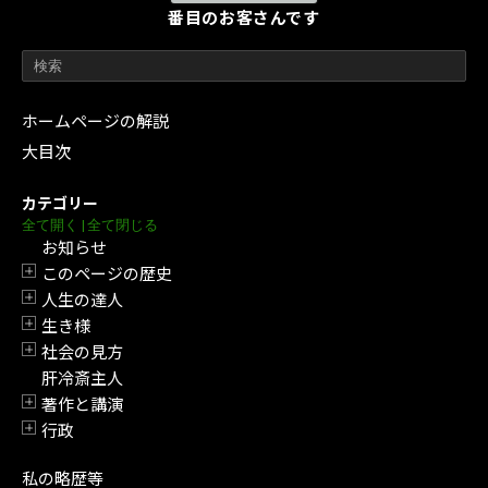
番目のお客さんです
ホームページの解説
大目次
カテゴリー
全て開く
|
全て閉じる
お知らせ
このページの歴史
開閉
人生の達人
開閉
生き様
開閉
社会の見方
開閉
肝冷斎主人
著作と講演
開閉
行政
開閉
私の略歴等