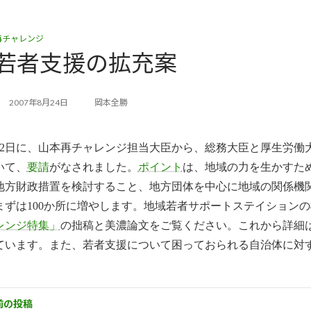
再チャレンジ
若者支援の拡充案
2007年8月24日
岡本全勝
22日に、山本再チャレンジ担当大臣から、総務大臣と厚生労働
いて、
要請
がなされました。
ポイント
は、地域の力を生かすた
地方財政措置を検討するこ
と、地方団体を中心に地域の関係機
まずは100か所に増やし
ます。地域若者サポートステイションの
レンジ特集」
の拙稿と美
濃論文をご覧ください。
これから詳細
ています。また、若者支援について困っておら
れる自治体に対
前の投稿