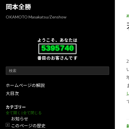
コ
ナ
岡本全勝
ン
ビ
テ
ゲ
OKAMOTO Masakatsu/Zenshow
ン
ー
ツ
シ
へ
ョ
ようこそ、あなたは
ス
ン
5395740
キ
に
番目のお客さんです
ッ
移
プ
動
ホームページの解説
大目次
カテゴリー
全て開く
|
全て閉じる
お知らせ
このページの歴史
開閉