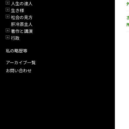
人生の達人
開閉
生き様
開閉
社会の見方
開閉
肝冷斎主人
著作と講演
開閉
行政
開閉
私の略歴等
アーカイブ一覧
お問い合わせ