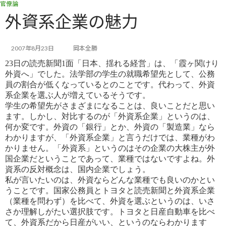
官僚論
コ
ナ
ン
ビ
外資系企業の魅力
テ
ゲ
ン
ー
ツ
シ
2007年8月23日
岡本全勝
へ
ョ
23日の読売新聞1面「日本、揺れる経営」は、「霞ヶ関けり
ス
ン
外資へ」でした。法学部の学生の就職希望先として、公務
キ
に
員
の割合が低くなっているとのことです。代わって、外資
ッ
移
系企業を選ぶ人が増えているそうです。
プ
動
学生の希望先がさまざまになることは、良いことだと思い
ます。しかし、対比するのが「外資系企業」というのは、
何か変
です。外資の「銀行」とか、外資の「製造業」なら
わかりますが、「外資系企業」と言うだけでは、業種がわ
かりません。
「外資系」というのはその企業の大株主が外
国企業だということであって、業種ではないですよね。外
資系の反対概念
は、国内企業でしょう。
私が言いたいのは、外資ならどんな業種でも良いのかとい
うことです。国家公務員とトヨタと読売新聞と外資系企業
（業
種を問わず）を比べて、外資を選ぶというのは、いさ
さか理解しがたい選択肢です。トヨタと日産自動車を比べ
て、外資
系だから日産がいい、というのならわかります