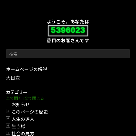
ようこそ、あなたは
5396023
番目のお客さんです
ホームページの解説
大目次
カテゴリー
全て開く
|
全て閉じる
お知らせ
このページの歴史
開閉
人生の達人
開閉
生き様
開閉
社会の見方