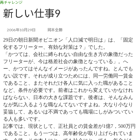
再チャレンジ
コ
ナ
ン
ビ
新しい仕事9
テ
ゲ
ン
ー
ツ
シ
2006年10月29日
岡本全勝
へ
ョ
29日の朝日新聞オピニオン「人口減で明日は」は、「固定
ス
ン
キ
に
化するフリーター、有効な対策は？」でした。
ッ
移
「かつては、会社に縛られない自由な生き方の象徴だった
プ
動
フリーターが、今は格差社会の象徴となっている」。へ
ー、か
つてはそんなイメージがあったんですね。とんでも
ない説です。それが成り立つためには、同一労働同一賃金
であるこ
と、またそれだけ各人に気に入った職があること
など、条件が必要です。前者はこれから変えていかなけれ
ばならな
い、日本の大きな課題です。後者は、そんなみん
なが気に入るような職なんてないですよね。大なり小なり
妥協して、あ
るいは不満であっても職場にしがみついてい
る人も多いです。
記事では、現状として、正社員との賃金差が1億7，500万円
であること。もう一つは、高年齢化が取り上げられていま