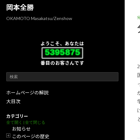
コ
ナ
岡本全勝
ン
ビ
テ
ゲ
OKAMOTO Masakatsu/Zenshow
ン
ー
ツ
シ
へ
ョ
ようこそ、あなたは
ス
ン
5395875
キ
に
番目のお客さんです
ッ
移
プ
動
ホームページの解説
大目次
カテゴリー
全て開く
|
全て閉じる
お知らせ
このページの歴史
開閉