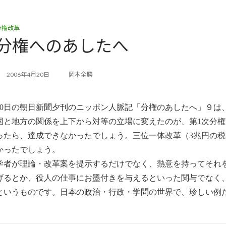
分権改革
分権へのあしたへ
2006年4月20日
岡本全勝
20日の朝日新聞夕刊のニッポン人脈記「分権のあしたへ」９は
国と地方の関係を上下から対等の立場に変えたのが、第1次分権
ったら、達成できなかったでしょう。三位一体改革（3兆円の
かったでしょう。
学者が理論・改革案を提示するだけでなく、熱意を持ってそれ
げるとか、役人の仕事にお墨付きを与えるといった関与でなく
というものです。日本の政治・行政・学問の世界で、珍しい例