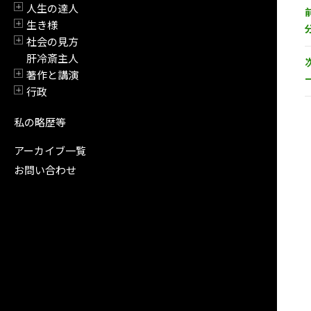
人生の達人
開閉
生き様
開閉
社会の見方
開閉
肝冷斎主人
著作と講演
開閉
行政
開閉
私の略歴等
アーカイブ一覧
お問い合わせ