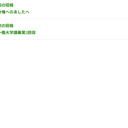
前の投稿
分権へのあしたへ
次の投稿
一橋大学講義第2回目