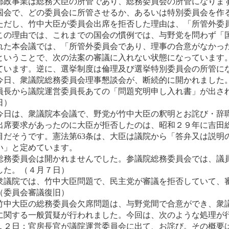
郵政事業は総務大臣の所管であり、総務委員会の所管になりま
国会で、どの委員会に所管させるか、あるいは特別委員会を作
ただし、竹中大臣が委員会出席を拒否した理由は、「所管外委
この
理由では、これまでの国会の慣例では、与野党を問わず「
れ
た本会議では、「所管外委員会であり、理事の合意がなかっ
ということで、次の法案の審議に入れない状態になっています
ています。逆に、選挙制度は倫理及び選挙特別委員会の所管に
今日、衆議院総務委員会理事懇談会が、断続的に開かれました
員長から議院運営委員長あての「問題究明申し入れ書」が出さ
日）
今日は、衆議院本会議で、野党が竹中大臣の釈明とお詫び・辞
出席要求があったのに大臣が拒否したのは、昭和２９年に吉田
目だそうです。憲法第63条は、大臣は議院から「答弁又は説明
い」と定めています。
総務委員会は開かれませんでした。参議院総務委員会では、議
した。（４月７日）
衆議院では、竹中大臣問題で、民主党が審議を拒否していて、
（委員会審議復旧）
竹中大臣の総務委員会欠席問題は、与野党間で合意ができ、衆
に関する一般質疑が行われました。今回は、次のような処理が
１２日：官房長官が議院運営委員会に出て、お詫び。その概要