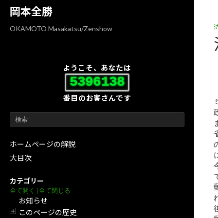
コ
ナ
岡本全勝
ン
ビ
テ
ゲ
OKAMOTO Masakatsu/Zenshow
ン
ー
ツ
シ
へ
ョ
ようこそ、あなたは
ス
ン
5396138
キ
に
番目のお客さんです
ッ
移
プ
動
ホームページの解説
大目次
カテゴリー
全て開く
|
全て閉じる
お知らせ
このページの歴史
開閉