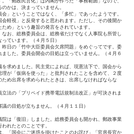
す。「郵政民営化」は内閣が作った「事務範囲」なの
で、
るのかは、決まっていません。
員会」ということではなく、「多忙」であったようです。
国会軽視」と反発すると思われます。ただし、その後開か
たため」という趣旨の発言をされています。
。なお、総務委員会は、総務省だけでなく人事院も所管
し
なっています。（４月５日）
。昨日の「竹中大臣委員会欠席問題」をめぐってで
す。委
れました。委員会開会の目処は立っていませ
ん。（４月６
職を求めました。民主党によれば、現憲法下で、国会
から
総理が「仮病を使った」と批判されたことを含め
て、２度
のため出席を求められたときは、出席しなけれ
ばならな
員立法の「プリペイド携帯電話規制法改正」が可決さ
れま
審議の目処が立ちません。（４月１１日）
議院は「復旧」しました。総務委員会も開かれ、郵政
事業
行われたとのことです。
は、「国会にご迷惑を掛けたことのお詫び」「官房長官
か