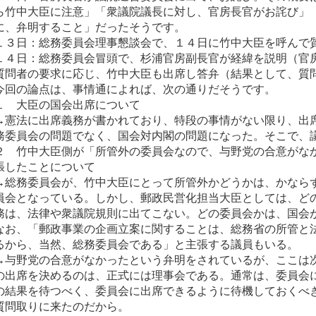
ら竹中大臣に注意」「衆議院議長に対し、官房長官がお詫び」
に、弁明すること」だったそうです。
１３日：総務委員会理事懇談会で、１４日に竹中大臣を呼んで
１４日：総務委員会冒頭で、杉浦官房副長官が経緯を説明（官
質問者の要求に応じ、竹中大臣も出席し答弁（結果として、質
今回の論点は、事情通によれば、次の通りだそうです。
１ 大臣の国会出席について
→憲法に出席義務が書かれており、特段の事情がない限り、出
務委員会の問題でなく、国会対内閣の問題になった。そこで、
２ 竹中大臣側が「所管外の委員会なので、与野党の合意がな
張したことについて
→総務委員会が、竹中大臣にとって所管外かどうかは、かなら
員会となっている。しかし、郵政民営化担当大臣としては、ど
務は、法律や衆議院規則に出てこない。どの委員会かは、国会
なお、「郵政事業の企画立案に関することは、総務省の所管と
るから、当然、総務委員会である」と主張する議員もいる。
→与野党の合意がなかったという弁明をされているが、ここは
の出席を決めるのは、正式には理事会である。通常は、委員会
の結果を待つべく、委員会に出席できるように待機しておくべ
質問取りに来たのだから。