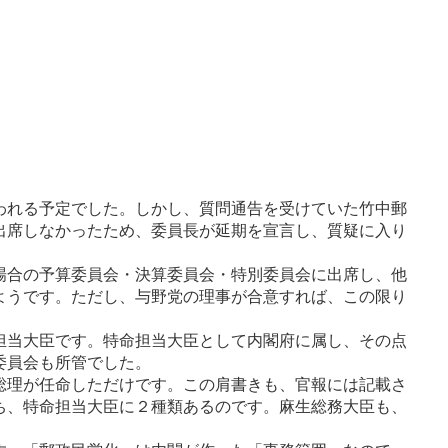
われる予定でした。しかし、質問通告を受けていた竹
中郵
出席しなかったため、委員長が延期を宣言し、質疑
に入り
場合の予算委員会・決算委員会・特別委員会に出席
し、他
ようです。ただし、与野党の理事が合意すれば、
この限り
担当大臣です。特命担当大臣として内閣府に属し、
その点
委員会も所管でした。
総理が任命しただけです。この肩書きも、官報には記載
さ
ち、特命担当大臣に２種類あるのです。麻生総務大
臣も、