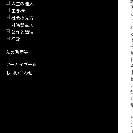
人生の達人
開閉
生き様
開閉
社会の見方
開閉
肝冷斎主人
著作と講演
開閉
行政
開閉
私の略歴等
アーカイブ一覧
お問い合わせ