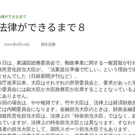
法律ができるまで
法律ができるまで８
2005年4月14日
岡本全勝
５日は、衆議院総務委員会で、郵政事業に関する一般質疑が行
政民営化担当大臣が、「法案提出準備で忙しい」という理由で
ませんでした（日経新聞夕刊など）。
省庁改革以来、大臣はそれぞれの所管委員会と、要求があった
の委員会には副大臣か大臣政務官が出席することとなっている
にありません。
今回の場合は、やや複雑です。竹中大臣は、法律上は経済財政
では内閣委員会になります。金融担当大臣のときは、財政金融
郵政民営化担当大臣は、法律上の「特命担当大臣」ではなく、
れていますが、法律上の特命担当大臣とは異なります。すなわ
後者の担当大臣として、国民スポーツ担当大臣でもあります。