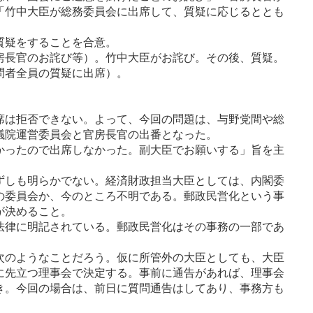
「竹中大臣が総務委員会に出席して、質疑に応じると
とも
質疑をすることを合意。
房長官のお詫び等）。竹中大臣がお詫び。その後、質
疑。
問者全員の質疑に出席）。
席は拒否できない。よって、今回の問題は、与野党間
や総
議院運営委員会と官房長官の出番となった。
かったので出席しなかった。副大臣でお願いする」旨を
主
ずしも明らかでない。経済財政担当大臣としては、内閣
委
の委員会か、今のところ不明である。郵政民営化という
事
が決めること。
法律に明記されている。郵政民営化はその事務の一部
であ
次のようなことだろう。仮に所管外の大臣としても、大臣
に先立つ理事会で決定する。事前に通告があれば、
理事会
き。今回の場合は、前日に質問通告はしてあり、
事務方も