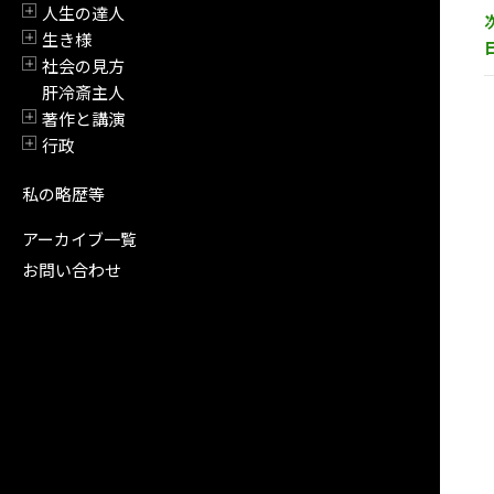
人生の達人
開閉
生き様
開閉
社会の見方
開閉
肝冷斎主人
著作と講演
開閉
行政
開閉
私の略歴等
アーカイブ一覧
お問い合わせ