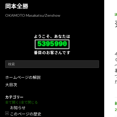
コ
ナ
岡本全勝
ン
ビ
テ
ゲ
OKAMOTO Masakatsu/Zenshow
ン
ー
ツ
シ
へ
ョ
ようこそ、あなたは
ス
ン
5395990
キ
に
番目のお客さんです
ッ
移
プ
動
ホームページの解説
大目次
カテゴリー
全て開く
|
全て閉じる
お知らせ
2
このページの歴史
開閉