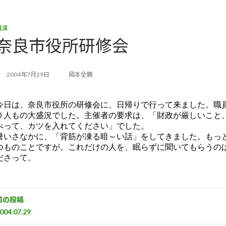
講演
奈良市役所研修会
2004年7月29日
岡本全勝
今日は、奈良市役所の研修会に、日帰りで行って来ました。職
０人もの大盛況でした。主催者の要求は、「財政が厳しいこと
べって、カツを入れてください」でした。
暑いさなかに、「背筋が凍る暗～い話」をしてきました。もっ
つ
ものことですが。これだけの人を、眠らずに聞いてもらうの
ださっ
て。
前の投稿
004.07.29