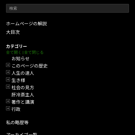
ホームページの解説
大目次
カテゴリー
全て開く
|
全て閉じる
お知らせ
このページの歴史
開閉
人生の達人
開閉
生き様
開閉
社会の見方
開閉
肝冷斎主人
著作と講演
開閉
行政
開閉
私の略歴等
アーカイブ一覧