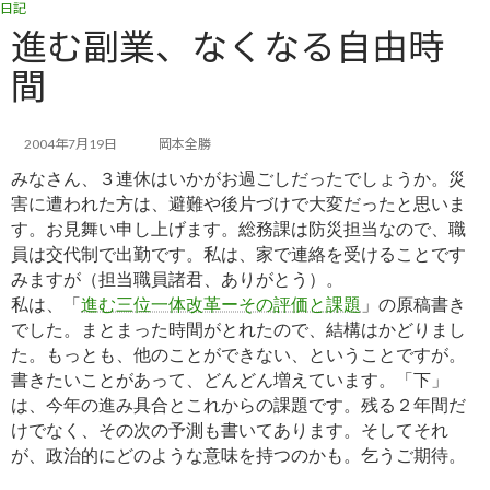
日記
コ
ナ
ン
ビ
進む副業、なくなる自由時
テ
ゲ
間
ン
ー
ツ
シ
へ
ョ
ス
ン
2004年7月19日
岡本全勝
キ
に
みなさん、３連休はいかがお過ごしだったでしょうか。災
ッ
移
害に遭われた方は、避難や後片づけで大変だったと思いま
プ
動
す。お見舞い申し上げます。総務課は防災担当なので、職
員は交代制で出勤です。私は、家で連絡を受けることです
みますが（担当職員諸君、ありがとう）。
私は、「
進む三位一体改革ーその評価と課題
」の原稿書き
でした。まとまった時間がとれたので、結構はかどりまし
た。もっとも、他のことができない、ということですが。
書きたいことがあって、どんどん増えています。「下」
は、今年の進み具合とこれからの課題です。残る２年間だ
けでなく、その次の予測も書いてあります。そしてそれ
が、政治的にどのような意味を持つのかも。乞うご期待。