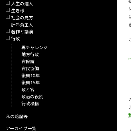
人生の達人
開閉
生き様
開閉
社会の見方
開閉
肝冷斎主人
著作と講演
開閉
行政
開閉
再チャレンジ
地方行政
官僚論
官民協働
復興10年
復興15年
政と官
政治の役割
行政機構
私の略歴等
アーカイブ一覧