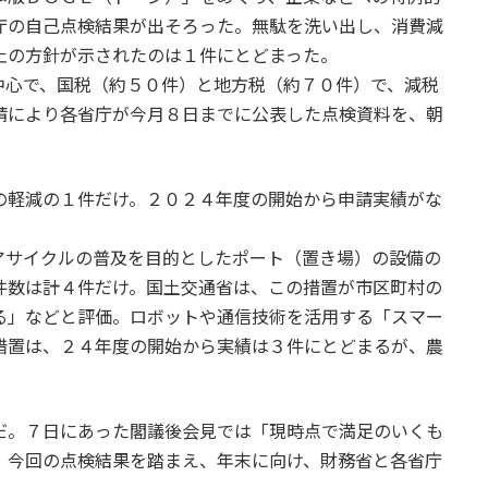
庁の自己点検結果が出そろった。無駄を洗い出し、消費減
止の方針が示されたのは１件にとどまった。
中心で、国税（約５０件）と地方税（約７０件）で、減税
請により各省庁が今月８日までに公表した点検資料を、朝
の軽減の１件だけ。２０２４年度の開始から申請実績がな
アサイクルの普及を目的としたポート（置き場）の設備の
件数は計４件だけ。国土交通省は、この措置が市区町村の
る」などと評価。ロボットや通信技術を活用する「スマー
措置は、２４年度の開始から実績は３件にとどまるが、農
だ。７日にあった閣議後会見では「現時点で満足のいくも
。今回の点検結果を踏まえ、年末に向け、財務省と各省庁