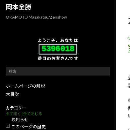
コ
ナ
岡本全勝
ン
ビ
テ
ゲ
OKAMOTO Masakatsu/Zenshow
ン
ー
ツ
シ
へ
ョ
ようこそ、あなたは
ス
ン
5396018
キ
に
番目のお客さんです
ッ
移
プ
動
ホームページの解説
大目次
カテゴリー
全て開く
|
全て閉じる
お知らせ
このページの歴史
開閉