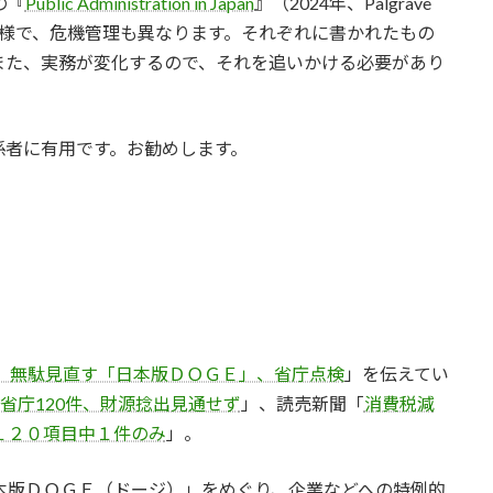
の『
Public Administration in Japan
』（2024年、Palgrave
種多様で、危機管理も異なります。それぞれに書かれたもの
また、実務が変化するので、それを追いかける必要があり
係者に有用です。お勧めします。
 無駄見直す「日本版ＤＯＧＥ」、省庁点検
」を伝えてい
府省庁120件、財源捻出見通せず
」、読売新聞「
消費税減
１２０項目中１件のみ
」。
本版ＤＯＧＥ（ドージ）」をめぐり、企業などへの特例的