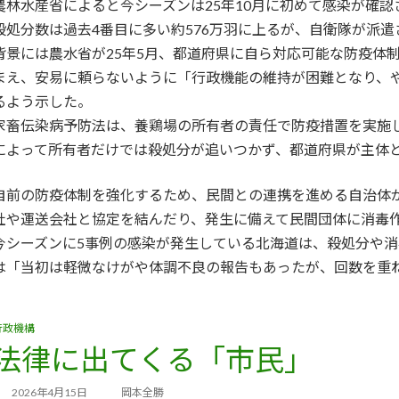
農林水産省によると今シーズンは25年10月に初めて感染が確認
殺処分数は過去4番目に多い約576万羽に上るが、自衛隊が派
背景には農水省が25年5月、都道府県に自ら対応可能な防疫体
まえ、安易に頼らないように「行政機能の維持が困難となり、
るよう示した。
家畜伝染病予防法は、養鶏場の所有者の責任で防疫措置を実施
によって所有者だけでは殺処分が追いつかず、都道府県が主体
自前の防疫体制を強化するため、民間との連携を進める自治体
社や運送会社と協定を結んだり、発生に備えて民間団体に消毒
今シーズンに5事例の感染が発生している北海道は、殺処分や
は「当初は軽微なけがや体調不良の報告もあったが、回数を重
行政機構
法律に出てくる「市民」
2026年4月15日
岡本全勝