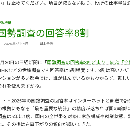
小」は止めてください。項目が減らない限り、役所の仕事量は
行政機構
国勢調査の回答率8割
2026年6月19日
岡本全勝
5月30日の日経新聞に「
国勢調査の回答率8割どまり 綻ぶ「全
NHKなどの世論調査でも回答率は5割程度です。8割は高い方
ンションが多い都会では、誰が住んでいるかもわからず、難し
それを使えますかね。
・・・2025年の国勢調査の回答率はインターネットと郵送で計8
の根拠にもなる「最も重要な統計」の精度が落ちれば国の輪郭
調査は5年に1度、国内の全世帯を対象に家族構成や就業状態、勤め
た。その後は右肩下がりの傾向が続いてきた。