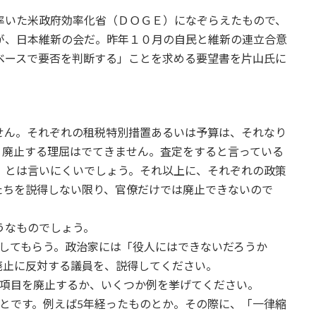
率いた米政府効率化省（ＤＯＧＥ）になぞらえたもので、
が、日本維新の会だ。昨年１０月の自民と維新の連立合意
ベースで要否を判断する」ことを求める要望書を片山氏に
。
せん。それぞれの租税特別措置あるいは予算は、それなり
、廃止する理屈はでてきません。査定をすると言っている
」とは言いにくいでしょう。それ以上に、それぞれの政策
たちを説得しない限り、官僚だけでは廃止できないので
うなものでしょう。
出してもらう。政治家には「役人にはできないだろうか
廃止に反対する議員を、説得してください。
の項目を廃止するか、いくつか例を挙げてください。
とです。例えば5年経ったものとか。その際に、「一律縮