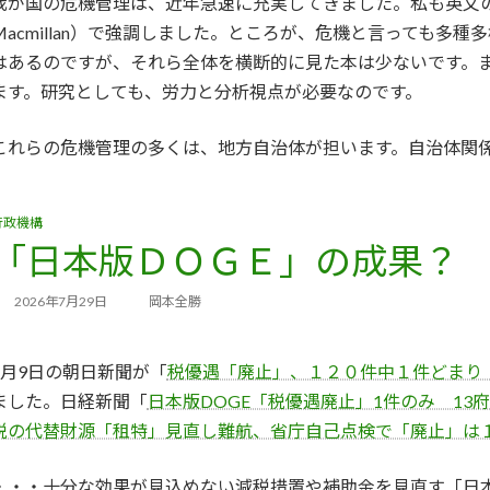
我が国の危機管理は、近年急速に充実してきました。私も英文
Macmillan）で強調しました。ところが、危機と言っても多
はあるのですが、それら全体を横断的に見た本は少ないです。
ます。研究としても、労力と分析視点が必要なのです。
これらの危機管理の多くは、地方自治体が担います。自治体関
行政機構
「日本版ＤＯＧＥ」の成果？
2026年7月29日
岡本全勝
7月9日の朝日新聞が「
税優遇「廃止」、１２０件中１件どまり
ました。日経新聞「
日本版DOGE「税優遇廃止」1件のみ 13
税の代替財源「租特」見直し難航、省庁自己点検で「廃止」は
・・・十分な効果が見込めない減税措置や補助金を見直す「日