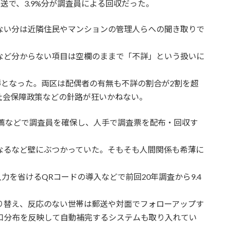
と郵送で、3.9%分が調査員による回収だった。
ない分は近隣住民やマンションの管理人らへの聞き取りで
など分からない項目は空欄のままで「不詳」という扱いに
詳となった。両区は配偶者の有無も不詳の割合が2割を超
社会保障政策などの針路が狂いかねない。
推薦などで調査員を確保し、人手で調査票を配布・回収す
なるなど壁にぶつかっていた。そもそも人間関係も希薄に
入力を省けるQRコードの導入などで前回20年調査から9.4
り替え、反応のない世帯は郵送や対面でフォローアップす
人口分布を反映して自動補完するシステムも取り入れてい