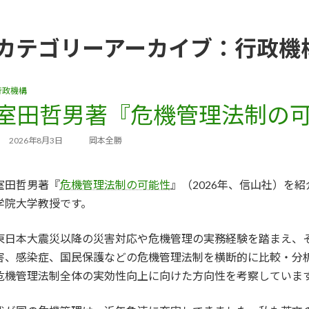
カテゴリーアーカイブ：行政機
行政機構
室田哲男著『危機管理法制の
2026年8月3日
岡本全勝
室田哲男著『
危機管理法制の可能性
』（2026年、信山社）を
学院大学教授です。
東日本大震災以降の災害対応や危機管理の実務経験を踏まえ、
害、感染症、国民保護などの危機管理法制を横断的に比較・分
危機管理法制全体の実効性向上に向けた方向性を考察していま