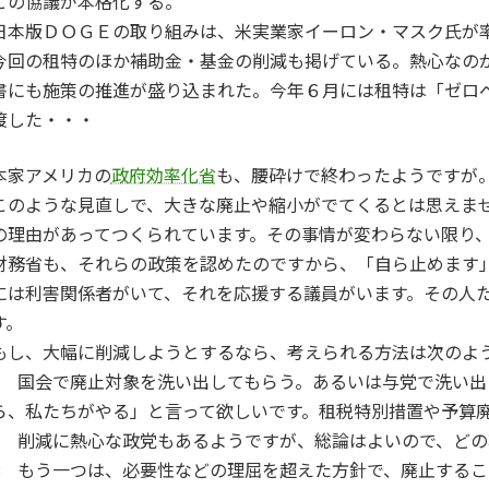
との協議が本格化する。
日本版ＤＯＧＥの取り組みは、米実業家イーロン・マスク氏が
今回の租特のほか補助金・基金の削減も掲げている。熱心なの
書にも施策の推進が盛り込まれた。今年６月には租特は「ゼロ
渡した・・・
本家アメリカの
政府効率化省
も、腰砕けで終わったようですが
このような見直しで、大きな廃止や縮小がでてくるとは思えま
の理由があってつくられています。その事情が変わらない限り
財務省も、それらの政策を認めたのですから、「自ら止めます
には利害関係者がいて、それを応援する議員がいます。その人
す。
もし、大幅に削減しようとするなら、考えられる方法は次のよ
1 国会で廃止対象を洗い出してもらう。あるいは与党で洗い
ら、私たちがやる」と言って欲しいです。租税特別措置や予算
2 削減に熱心な政党もあるようですが、総論はよいので、ど
3 もう一つは、必要性などの理屈を超えた方針で、廃止するこ