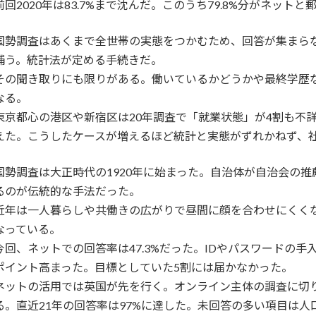
前回2020年は83.7%まで沈んだ。このうち79.8%分がネット
国勢調査はあくまで全世帯の実態をつかむため、回答が集まら
補う。統計法が定める手続きだ。
その聞き取りにも限りがある。働いているかどうかや最終学歴
なる。
東京都心の港区や新宿区は20年調査で「就業状態」が4割も不
えた。こうしたケースが増えるほど統計と実態がずれかねず、
国勢調査は大正時代の1920年に始まった。自治体が自治会の
るのが伝統的な手法だった。
近年は一人暮らしや共働きの広がりで昼間に顔を合わせにくく
なっている。
今回、ネットでの回答率は47.3%だった。IDやパスワードの手
ポイント高まった。目標としていた5割には届かなかった。
ネットの活用では英国が先を行く。オンライン主体の調査に切
る。直近21年の回答率は97%に達した。未回答の多い項目は