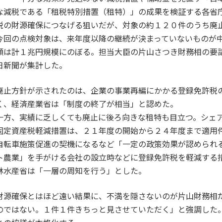
な減税である「租税特別措置（租特）」の成果を検証する各省
税の財源確保につなげる狙いだが、対象の約１２０件のうち廃
今回の点検対象は、来年度以降の継続が決まっていないものが
額は計１兆円規模にのぼる。担当大臣の片山さつき財務相の要
日新聞が集計した。
廃止方針が示されたのは、企業の事業再編にかかる登録免許税
く、経済産業省は「制度の終了が相当」と認めた。
一方、実績に乏しくても廃止に後ろ向きな租特も目立つ。シェ
固定資産税軽減措置は、２１年度の開始から２４年度まで適用
自転車施策促進の契機になるなど「一定の政策効果が認められ
ト農業」を手がける会社の設立時などに登録免許税を軽減する
林水産省は「一層の周知を行う」とした。
財源確保とはほど遠い結果に、不満を隠さないのが片山財務相
のではない。１件１件きちっと見させていただく」と強調した