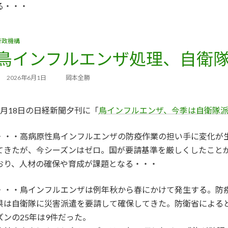
る・・・
行政機構
鳥インフルエンザ処理、自衛
2026年6月1日
岡本全勝
5月18日の日経新聞夕刊に「
鳥インフルエンザ、今季は自衛隊
・・・高病原性鳥インフルエンザの防疫作業の担い手に変化が
てきたが、今シーズンはゼロ。国が要請基準を厳しくしたこと
おり、人材の確保や育成が課題となる・・・
・・・鳥インフルエンザは例年秋から春にかけて発生する。防
県は自衛隊に災害派遣を要請して確保してきた。防衛省によると、
ズンの25年は9件だった。