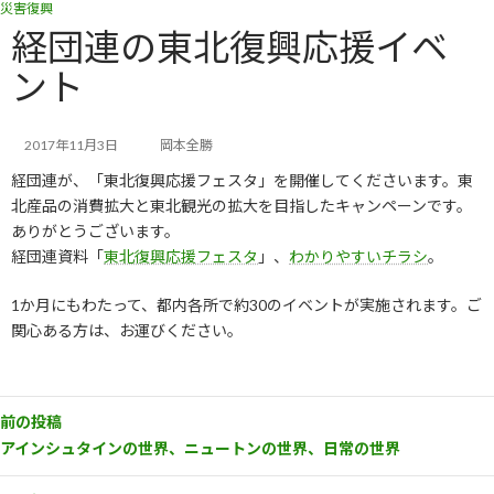
災害復興
コ
ナ
ン
ビ
経団連の東北復興応援イベ
テ
ゲ
ント
ン
ー
ツ
シ
へ
ョ
ス
ン
2017年11月3日
岡本全勝
キ
に
経団連が、「東北復興応援フェスタ」を開催してくださいます。東
ッ
移
北産品の消費拡大と東北観光の拡大を目指したキャンペーンです。
プ
動
ありがとうございます。
経団連資料「
東北復興応援フェスタ
」、
わかりやすいチラシ
。
1か月にもわたって、都内各所で約30のイベントが実施されます。ご
関心ある方は、お運びください。
前の投稿
アインシュタインの世界、ニュートンの世界、日常の世界