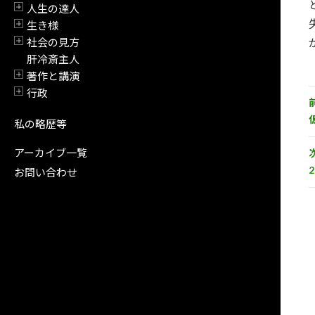
人生の達人
開閉
生き様
開閉
社会の見方
開閉
肝冷斎主人
著作と講演
開閉
行政
開閉
私の略歴等
アーカイブ一覧
お問い合わせ