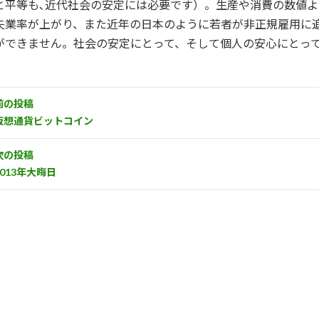
と平等も､近代社会の安定には必要です）。生産や消費の数値
失業率が上がり、また近年の日本のように若者が非正規雇用に
ができません。社会の安定にとって、そして個人の安心にとっ
前の投稿
仮想通貨ビットコイン
次の投稿
2013年大晦日