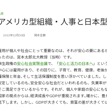
社会
アメリカ型組織・人事と日本
2013年12月30日
岡本全勝
雇用が個人や社会にとって重要なのは、それが安心の要にある
ったのは、宮本太郎北大教授（当時）です。
麻生政権の
安心社会実現会議
で、「
安心と活力の日本へ
」とい
中心には雇用があり、その回りに、子育て、教育、健康、老後が
護保険と年金､そして生活保護制度を思い浮かべていました。
安定しているのも､安全安心な社会だといわれるのも、失業率が
そこ満足できているからです。それが、個人や家庭の安心にも
国家の視点からは､経済成長やGDPが重視されます｡確かに、
低下します。しかし、GDPが大きくても、貧富の差が大きくて