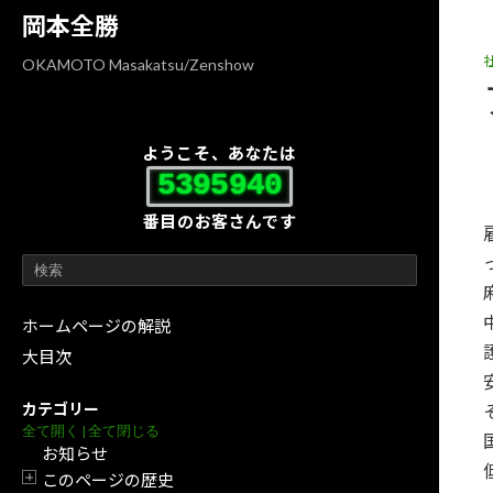
コ
ナ
岡本全勝
ン
ビ
テ
ゲ
OKAMOTO Masakatsu/Zenshow
ン
ー
ツ
シ
へ
ョ
ようこそ、あなたは
ス
ン
5395940
キ
に
番目のお客さんです
ッ
移
プ
動
ホームページの解説
大目次
カテゴリー
全て開く
|
全て閉じる
お知らせ
このページの歴史
開閉