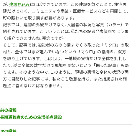
が､
建設見込み
はほぼできています。この建設を急ぐことと､住宅再
建だけでなく、コミュニティや商業・医療サービスなどを再開して､
町の賑わいを取り戻す必要があります。
記事では、建物の外観だけでなく､入居者の状況も写真（カラー）で
紹介されています。こういうことは､私たちの記者発表資料ではうま
く紹介できませんね､残念ですが。
そして、記事では､被災者の方の心情までくみ取った「ミクロ」の取
材と、全体ではまだ進んでいないという「マクロ」の指摘の、双方
を取り上げています。しばしば、一地域の実情だけで全体を批判し
たり､逆に全体の数字だけで現場を見ないという「偏った記事」もあ
ります。そのような中で､このように、現場の実情と全体の状況の両
方に目配りした記事には、私たちも敬意を持ち、また指摘された問
題点に答えなければなりません。
前の投稿
長期避難者のための生活拠点建設
次の投稿