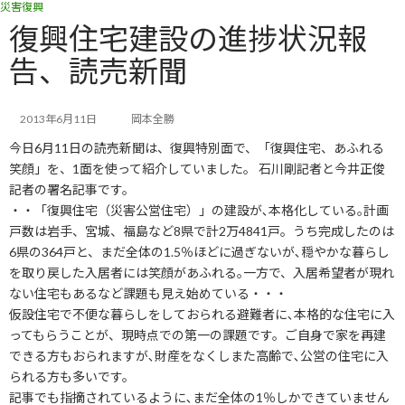
災害復興
コ
ナ
ン
ビ
復興住宅建設の進捗状況報
テ
ゲ
告、読売新聞
ン
ー
ツ
シ
へ
ョ
ス
ン
2013年6月11日
岡本全勝
キ
に
今日6月11日の読売新聞は、復興特別面で、「復興住宅、あふれる
ッ
移
笑顔」を、1面を使って紹介していました。 石川剛記者と今井正俊
プ
動
記者の署名記事です。
・・「復興住宅（災害公営住宅）」の建設が､本格化している｡計画
戸数は岩手、宮城、福島など8県で計2万4841戸。うち完成したのは
6県の364戸と、まだ全体の1.5％ほどに過ぎないが､穏やかな暮らし
を取り戻した入居者には笑顔があふれる｡一方で、入居希望者が現れ
ない住宅もあるなど課題も見え始めている・・・
仮設住宅で不便な暮らしをしておられる避難者に､本格的な住宅に入
ってもらうことが、現時点での第一の課題です。ご自身で家を再建
できる方もおられますが､財産をなくしまた高齢で､公営の住宅に入
られる方も多いです。
記事でも指摘されているように､まだ全体の1％しかできていません