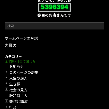
ようこそ、あなたは
5396394
番目のお客さんです
ホームページの解説
大目次
カテゴリー
全て開く
|
全て閉じる
お知らせ
このページの歴史
開閉
人生の達人
開閉
生き様
開閉
社会の見方
開閉
肝冷斎主人
著作と講演
開閉
行政