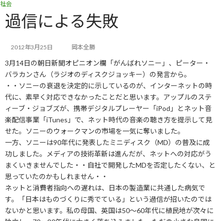
社会
コ
ナ
ン
ビ
過信による失敗
テ
ゲ
ン
ー
ツ
シ
2012年3月25日
岡本全勝
へ
ョ
3月14日の朝日新聞オピニオン欄「がんばれソニー」、ピーター・
ス
ン
キ
に
バラカンさん（ラジオのディスクジョッキー）の発言から。
ッ
移
・・ソニーの衰退を決定的に示しているのが、インターネットの時
プ
動
代に、素早く対応できなかったことだと思います。アップルのステ
ィーブ・ジョブズが、携帯デジタルプレーヤー「iPod」とネット音
楽配信事業「iTunes」で、ネット時代の音楽の聴き方を提示して見
せた。ソニーのウォークマンの市場を一気に奪いました。
一方、ソニーは90年代に発表したミニディスク（MD）の普及に成
功しました。メディアの技術革新は進んだが、ネットへの対応がう
まくいきませんでした・・自社で開発したMDを否定したくない、と
思っていたのかもしれません・・
ネットと消費者指向への遅れは、日本の製造業に共通した病気で
す。「日本はものづくりに秀でている」という過信が招いたのでは
ないかと思います。私の母国、英国は50～60年代に植民地が次々に