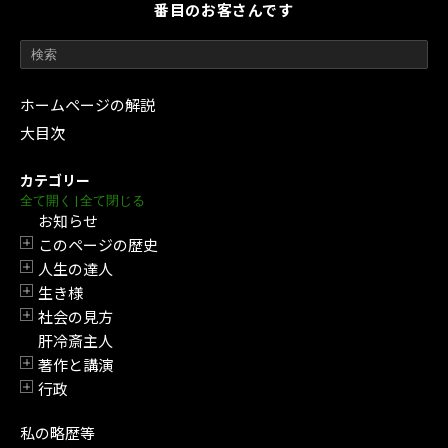
番目のお客さんです
ホームページの解説
大目次
カテゴリー
全て開く
|
全て閉じる
お知らせ
このページの歴史
開閉
人生の達人
開閉
生き様
開閉
社会の見方
開閉
肝冷斎主人
著作と講演
開閉
行政
開閉
私の略歴等