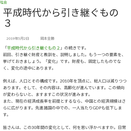
社会
コ
ナ
ン
ビ
平成時代から引き継ぐもの
テ
ゲ
３
ン
ー
ツ
シ
へ
ョ
ス
ン
2019年5月2日
岡本全勝
キ
に
「
平成時代から引き継ぐもの２
」の続きです。
ッ
移
前回、引き継ぐ財産と教訓を、説明しました。もう一つの要素を、
プ
動
挙げておきましょう。「変化」です。財産も、固定したものでな
く、変化の途中にあります。
例えば、人口とその構成です。2010年を頂点に、総人口は減りつつ
あります。そして、その内容は、高齢化が進んでいます。この傾向
が変わらないと、ますますこの状況が進みます。
また、現在の経済成長率を前提とするなら、中国との経済規模はさ
らに広がります。先進諸国の中での、一人当たりGDPも低下しま
す。
皆さんは、この30年間の変化として、何を思い浮かべますか。日常