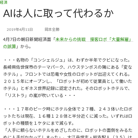
経済
コ
ナ
ン
ビ
AIは人に取って代わるか
テ
ゲ
ン
ー
ツ
シ
2019年4月11日
岡本全勝
へ
ョ
4月7日の朝日新聞経済面「
未来からの挑戦 接客ロボ「大量解雇」
ス
ン
キ
に
の誤算
」から。
ッ
移
プ
動
・・・名物の「コンシェルジュ」は、わずか半年でクビになった。
長崎県佐世保市のテーマパーク、ハウステンボスの隣にある「変な
ホテル」。フロントでは恐竜や女性のロボットが出迎えてくれる。
２０１５年にオープンし、「ロボットが初めて従業員として働いた
ホテル」とギネス世界記録に認定された。そのロボットホテルで、
「リストラ」の嵐が吹いている・・・
・・・１７年のピーク時にホテル全体で２７種、２４３体いたロボ
ットたちは現在、１６種１２８体と半分近くに減った。いずれはロ
ボットの種類を１ケタにまで減らす。
「人手に頼らないホテルをめざしたのに、ロボットの面倒をみるた
めに人手がかかってしまった」。大江岳世志・総支配人（３５）は