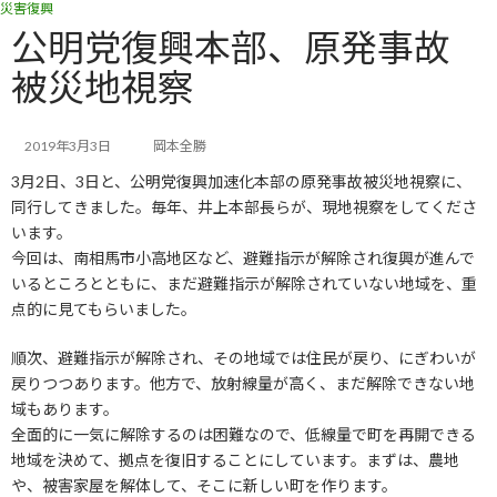
災害復興
コ
ナ
ン
ビ
公明党復興本部、原発事故
テ
ゲ
被災地視察
ン
ー
ツ
シ
へ
ョ
ス
ン
2019年3月3日
岡本全勝
キ
に
3月2日、3日と、公明党復興加速化本部の原発事故被災地視察に、
ッ
移
同行してきました。毎年、井上本部長らが、現地視察をしてくださ
プ
動
います。
今回は、南相馬市小高地区など、避難指示が解除され復興が進んで
いるところとともに、まだ避難指示が解除されていない地域を、重
点的に見てもらいました。
順次、避難指示が解除され、その地域では住民が戻り、にぎわいが
戻りつつあります。他方で、放射線量が高く、まだ解除できない地
域もあります。
全面的に一気に解除するのは困難なので、低線量で町を再開できる
地域を決めて、拠点を復旧することにしています。まずは、農地
や、被害家屋を解体して、そこに新しい町を作ります。