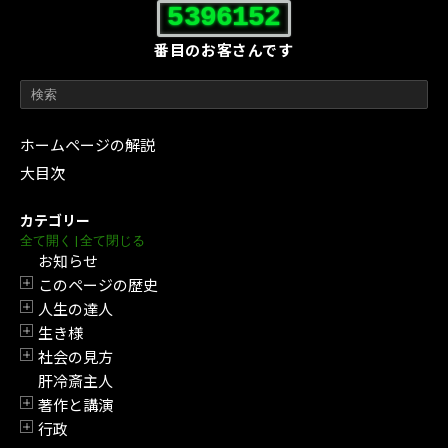
5396152
番目のお客さんです
ホームページの解説
大目次
カテゴリー
全て開く
|
全て閉じる
お知らせ
このページの歴史
開閉
人生の達人
開閉
生き様
開閉
社会の見方
開閉
肝冷斎主人
著作と講演
開閉
行政
開閉