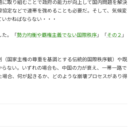
題に取り組むことで政府の能力が向上して国内問題を解決
際協定などで連帯を強めることも必要だ。そして、気候変
ていかねばならない・・・
した。「
勢力均衡や覇権主義でない国際秩序
」「
その２
」
制（国家主権の尊重を基調とする伝統的国際秩序観）や既
からない。いずれの場合も、中国の力が衰え、一帯一路で
た場合、何が起きるか、どのような崩壊プロセスがあり得