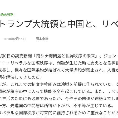
政治の役割
トランプ大統領と中国と、リ
2018年2月11日
岡本全勝
2月8日の読売新聞「南シナ海問題と世界秩序の未来」、ジョン
・・・リベラルな国際秩序は、問題が生じた時に支えとなる枠
成長し、様々な国際条約が結ばれて大量虐殺が禁止され、人権
題を解決してきたのだ。
だが、これまでの制度や枠組みは冷戦を前提に作られていた。
国家が秩序の中に入って機能不全を起こしている。また、リベ
い生活のためにも必要であったが、今やその関連が途絶えてし
一方、先進国の中間層は所得が下がり、不平等が生じている。
リベラルな国際秩序が将来的に維持されるために重要なことが