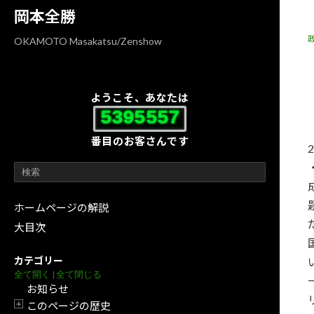
コ
ナ
岡本全勝
ン
ビ
テ
ゲ
OKAMOTO Masakatsu/Zenshow
ン
ー
ツ
シ
へ
ョ
ようこそ、あなたは
ス
ン
5395557
キ
に
番目のお客さんです
ッ
移
プ
動
ホームページの解説
大目次
カテゴリー
全て開く
|
全て閉じる
お知らせ
このページの歴史
開閉