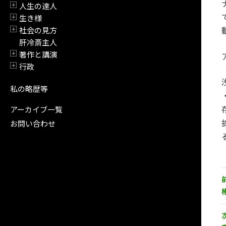
人生の達人
開閉
生き様
開閉
社会の見方
開閉
肝冷斎主人
著作と講演
開閉
行政
開閉
私の略歴等
アーカイブ一覧
お問い合わせ