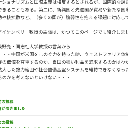
ナショナリズムと国際主義は相反するとされるが、国際的な課
できることもある。第二に、新興国と先進国が貿易や新たな国
動や核拡散など、（多くの国が）脆弱性を抱える課題に対応し
アイケンベリー教授の主張は、かつてこのページでも紹介しま
浅野亮・同志社大学教授の言葉から
・・・中国が米国をしのぐ力を持った時、ウェストファリア体
存の価値を尊重するのか、自国の狭い利益を追求するのかはわ
拡大した勢力範囲や社会整備基盤システムを維持できなくなっ
るのかを考えないといけない・・・
前の投稿
椿が咲きました
次の投稿