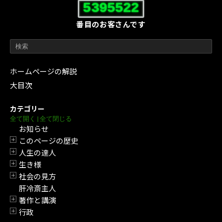
5395522
番目のお客さんです
ホームページの解説
大目次
カテゴリー
全て開く
|
全て閉じる
お知らせ
このページの歴史
開閉
人生の達人
開閉
生き様
開閉
社会の見方
開閉
肝冷斎主人
著作と講演
開閉
行政
開閉