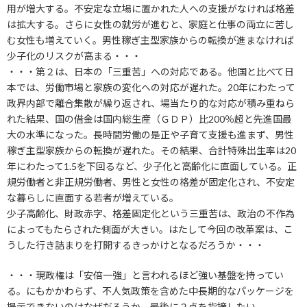
用が増大する。不安定な立場に置かれた人への支援がなければ格差
は拡大する。さらに女性の就労が進むと、家庭と仕事の両立に苦し
む女性も増えていく。男性稼ぎ主型家族からの転換が進まなければ
少子化のリスクが高まる・・・
・・・第２は、日本の「三重苦」への対応である。他国と比べて日
本では、労働市場と家族の変化への対応が遅れた。20年にわたって
政界内部で離合集散が繰り返され、場当たり的な対応が積み重ねら
れた結果、国の借金は国内総生産（ＧＤＰ）比200％超と先進国最
大の水準になった。長時間労働の是正や子育て支援も進まず、男性
稼ぎ主型家族からの転換が遅れた。その結果、合計特殊出生率は20
年にわたって1.5を下回るなど、少子化と高齢化に直面している。正
規労働者と非正規労働者、男性と女性の格差が固定化され、不安定
な暮らしに直面する若者が増えている。
少子高齢化、財政赤字、格差固定化という三重苦は、政治の不作為
によってもたらされた側面が大きい。はたして今回の改革案は、こ
うした行き詰まりを打開するきっかけとなるだろうか・・・
・・・現政権は「安倍一強」と言われるほど強い基盤を持ってい
る。にもかかわらず、不人気政策を含めた中長期的なパッケージを
提示できないのはなぜだろうか。最後に２点を指摘したい。