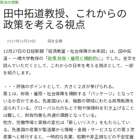
政治の役割
コ
ナ
ン
ビ
田中拓道教授、これからの
テ
ゲ
政策を考える視点
ン
ー
ツ
シ
へ
ョ
ス
ン
2017年12月29日
岡本全勝
キ
に
12月27日の日経新聞「経済教室・社会保障の未来図」は、田中拓
ッ
移
道・ 一橋大学教授の「
政策 財政・雇用と横断的に
」でした。全文を
プ
動
読んでいただくとして、これからの日本を考える視点として、一部
を紹介します。
・・・評価のポイントとして、大きく２点が挙げられる。
第１は、財政・雇用・社会保障を横断する「パッケージ」となって
いるか否かである。先進国はいま、複数の領域にわたる政策転換を
迫られている。グローバル化のもとで税や保険料を引き上げること
は難しく、財政均衡も共通の課題となっている。
他方、労働市場と家族の変化は「新しいリスク」をもたらしてい
る。先進国の産業が製造業から情報・金融・サービスなどの第３次
産業へと移行すると、一時的な失業、短期や非正規などの不安定雇