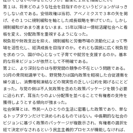
第１は、将来どのような社会を目指すのかというビジョンがはっき
りしない点である。安倍政権は当初、アベノミクスで３本の矢を掲
げ、その１つに規制緩和を軸とした成長戦略を挙げていた。しかし
規制緩和があまり進まないまま、15年以降は一億総活躍社会へと看
板を変え、分配政策を重視するようになった。
税負担や財政支出を抑え、規制緩和と労働市場の流動化によって市
場を活性化し、経済成長を目指すのか。それとも国民に広く税負担
を求めつつ、国が中心となって子育てや就労を支援するのか。基本
的な将来ビジョンが依然として不明確である。
第２に、より深刻なのは与野党間の競争の不在という問題である。
10月の衆院総選挙でも、野党勢力は国内政策を軽視した合従連衡を
繰り返し、消費増税凍結などの現実性の乏しい公約を掲げるにとど
まった。与党の側は不人気政策を含めた政策パッケージを競う必要
に迫られず、耳当たりのよい分配策を並べることで有権者の支持を
獲得しようとする傾向が強まった。
社会保障とは、市民一人ひとりの生活に密着した政策であり、単な
るトップダウンだけで決められるものではない。中長期的な社会の
ビジョンに基づく政策のパッケージが複数示され、有権者の選択を
経て決定がなされるという民主主義的プロセスが機能しなければ、