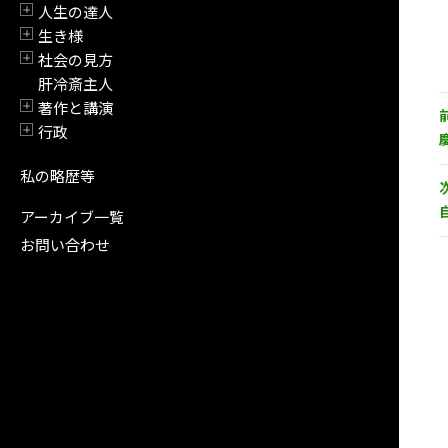
人生の達人
開閉
生き様
開閉
社会の見方
開閉
肝冷斎主人
著作と講演
開閉
行政
開閉
私の略歴等
アーカイブ一覧
お問い合わせ