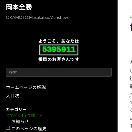
コ
ナ
岡本全勝
ン
ビ
テ
ゲ
OKAMOTO Masakatsu/Zenshow
ン
ー
ツ
シ
へ
ョ
ようこそ、あなたは
ス
ン
5395911
キ
に
番目のお客さんです
ッ
移
プ
動
ホームページの解説
大目次
カテゴリー
全て開く
|
全て閉じる
お知らせ
このページの歴史
開閉