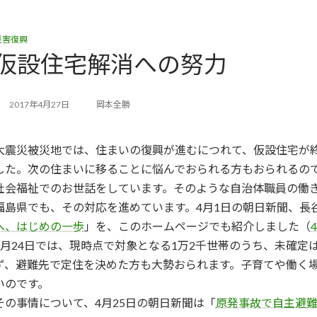
災害復興
仮設住宅解消への努力
2017年4月27日
岡本全勝
大震災被災地では、住まいの復興が進むにつれて、仮設住宅が
した。次の住まいに移ることに悩んでおられる方もおられるの
社会福祉でのお世話をしています。そのような自治体職員の働
福島県でも、その対応を進めています。4月1日の朝日新聞、長
へ、はじめの一歩
」を、このホームページでも紹介しました（
4月24日では、現時点で対象となる1万2千世帯のうち、未確定
ず、避難先で定住を決めた方も大勢おられます。子育てや働く
いのです。
その事情について、4月25日の朝日新聞は「
原発事故で自主避