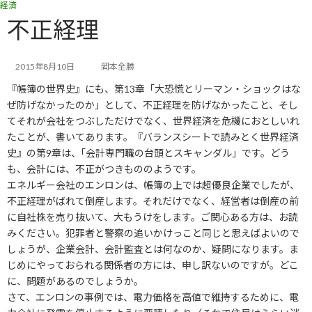
経済
コ
ナ
ン
ビ
不正経理
テ
ゲ
ン
ー
ツ
シ
2015年8月10日
岡本全勝
へ
ョ
『帳簿の世界史』にも、第13章「大恐慌とリーマン・ショックはな
ス
ン
キ
に
ぜ防げなかったのか」として、不正経理を防げなかったこと、そし
ッ
移
てそれが会社をつぶしただけでなく、世界経済を危機におとしいれ
プ
動
たことが、書いてあります。『バランスシートで読みとく世界経済
史』の第9章は、｢会計専門職の台頭とスキャンダル」です。どう
も、会計には、不正がつきもののようです。
エネルギー会社のエンロンは、帳簿の上では超優良企業でしたが、
不正経理がばれて倒産します。それだけでなく、経営者は倒産の前
に自社株を売り抜いて、大もうけをします。ご関心ある方は、お読
みください。犯罪者と警察の追いかけっこと同じと思えばよいので
しょうが、企業会計、会計監査とは何なのか、疑問になります。ま
じめにやっておられる関係者の方には、申し訳ないのですが。どこ
に、問題があるのでしょうか。
さて、エンロンの事例では、電力価格を高値で維持するために、電