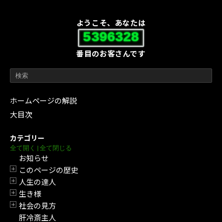
ようこそ、あなたは
5396328
番目のお客さんです
ホームページの解説
大目次
カテゴリー
全て開く
|
全て閉じる
お知らせ
このページの歴史
開閉
人生の達人
開閉
生き様
開閉
社会の見方
開閉
肝冷斎主人