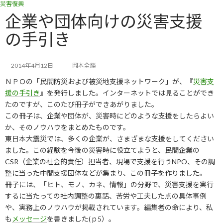
災害復興
コ
ナ
ン
ビ
企業や団体向けの災害支援
テ
ゲ
の手引き
ン
ー
ツ
シ
へ
ョ
ス
ン
2014年4月12日
岡本全勝
キ
に
ＮＰＯの「民間防災および被災地支援ネットワーク」が、『
災害支
ッ
移
援の手引き
』を発行しました。インターネットでは見ることができ
プ
動
たのですが、このたび冊子ができあがりました。
この冊子は、企業や団体が、災害時にどのような支援をしたらよい
か、そのノウハウをまとめたものです。
東日本大震災では、多くの企業が、さまざまな支援をしてください
ました。この経験を今後の災害時に役立てようと、民間企業の
CSR（企業の社会的責任）担当者、現場で支援を行うNPO、その調
整に当った中間支援団体などが集まり、この冊子を作りました。
冊子には、「ヒト、モノ、カネ、情報」の分野で、災害支援を実行
するに当たっての社内調整の裏話、苦労や工夫した点の具体事例
や、実務上のノウハウが掲載されています。編集者の命により、私
も
メッセージ
を書きました(ｐ5）。