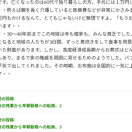
です。亡くなったのは60代で独り暮らしの方。手元には１万円
・・例えば親を長く介護していると医療費などが非常にかさみます
万円もかけるなんて、とてもじゃないけど無理ですよ。「もう
います・・
・・30～40年前までこの地域は寺も檀家も、みんな貧乏でし
となると地域の人たちが3日間、ずっと煮炊きをして食事を用
いた側面があります。しかし、高度経済成長期からお葬式はど
もあり、まるで家の権威を周囲に見せるためのようでした。バ
平気で出してくれました。その時期、お布施は全国的に一気に
す・・
前の投稿
夜の残業から早朝勤務への転換、2
次の投稿
夜の残業から早朝勤務への転換、3