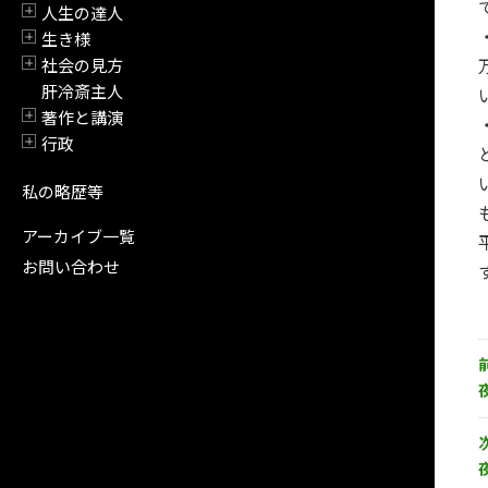
人生の達人
開閉
生き様
開閉
社会の見方
開閉
肝冷斎主人
著作と講演
開閉
行政
開閉
私の略歴等
アーカイブ一覧
お問い合わせ