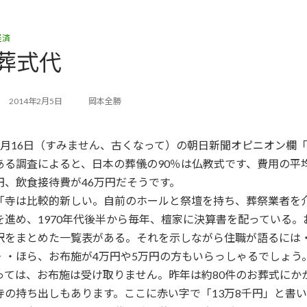
経済
葬式代
2014年2月5日
岡本全勝
1月16日（すみません、古くなって）の朝日新聞オピニオン欄
ある調査によると、日本の葬儀の90％は仏教式です、費用の平均
円、飲食接待費が46万円だそうです。
「寺は比較的新しい。自前のホールと祭壇を持ち、葬祭業者を介
を進め、1970年代後半から毎年、檀家に決算書を配っている。
訳をまとめた一覧表がある。それを示しながら住職が語るには
・・ほら、お布施が4万円や5万円の方もいらっしゃるでしょう
っては、お布施は受け取りません。昨年は約80件のお葬式にか
寺の持ち出しもあります。ここに赤い字で「13万8千円」と書