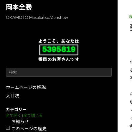
コ
ナ
岡本全勝
ン
ビ
テ
ゲ
OKAMOTO Masakatsu/Zenshow
ン
ー
ツ
シ
へ
ョ
ようこそ、あなたは
ス
ン
5395819
キ
に
番目のお客さんです
ッ
移
プ
動
ホームページの解説
大目次
カテゴリー
全て開く
|
全て閉じる
お知らせ
このページの歴史
開閉