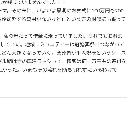
しか残っていませんでした・・
。その末に、いよいよ最期のお葬式に100万円も200
お葬式をする費用がないけど」という方の相談にも乗って
た。私の母だって借金に走っていました。それでもお葬式
意していた。地域コミュニティーは冠婚葬祭でつながって
んどん大きくなっていく。会葬者が千人規模というケース
ブル期は寺の再建ラッシュで、檀家は何十万円もの寄付を
上がった。いまもその流れを断ち切れずにいるわけで