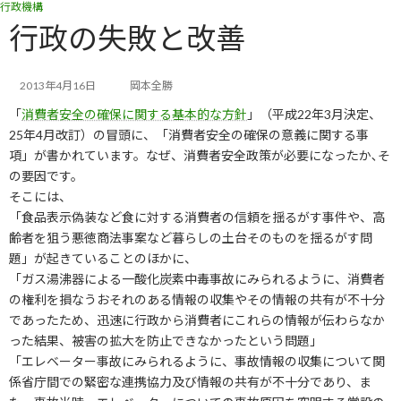
行政機構
コ
ナ
ン
ビ
行政の失敗と改善
テ
ゲ
ン
ー
ツ
シ
2013年4月16日
岡本全勝
へ
ョ
「
消費者安全の確保に関する基本的な方針
」（平成22年3月決定、
ス
ン
キ
に
25年4月改訂）の冒頭に、「消費者安全の確保の意義に関する事
ッ
移
項」が書かれています。なぜ、消費者安全政策が必要になったか､そ
プ
動
の要因です。
そこには、
「食品表示偽装など食に対する消費者の信頼を揺るがす事件や、高
齢者を狙う悪徳商法事案など暮らしの土台そのものを揺るがす問
題」が起きていることのほかに、
「ガス湯沸器による一酸化炭素中毒事故にみられるように、消費者
の権利を損なうおそれのある情報の収集やその情報の共有が不十分
であったため、迅速に行政から消費者にこれらの情報が伝わらなか
った結果、被害の拡大を防止できなかったという問題」
「エレベーター事故にみられるように、事故情報の収集について関
係省庁間での緊密な連携協力及び情報の共有が不十分であり、ま