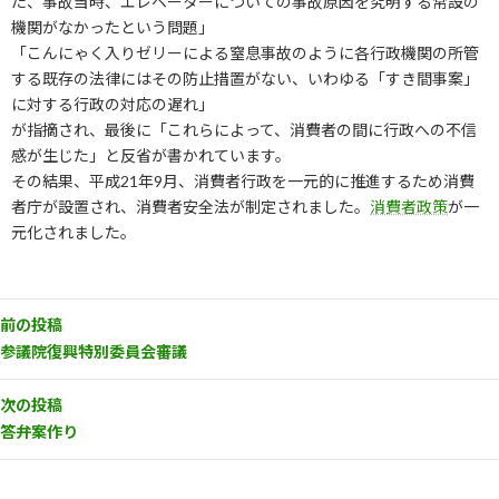
た、事故当時、エレベーターについての事故原因を究明する常設の
機関がなかったという問題」
「こんにゃく入りゼリーによる窒息事故のように各行政機関の所管
する既存の法律にはその防止措置がない、いわゆる「すき間事案」
に対する行政の対応の遅れ」
が指摘され、最後に「これらによって、消費者の間に行政への不信
感が生じた」と反省が書かれています。
その結果、平成21年9月、消費者行政を一元的に推進するため消費
者庁が設置され、消費者安全法が制定されました。
消費者政策
が一
元化されました。
前の投稿
参議院復興特別委員会審議
次の投稿
答弁案作り