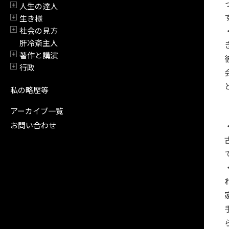
人生の達人
開閉
生き様
開閉
社会の見方
開閉
肝冷斎主人
著作と講演
開閉
行政
開閉
私の略歴等
アーカイブ一覧
お問い合わせ