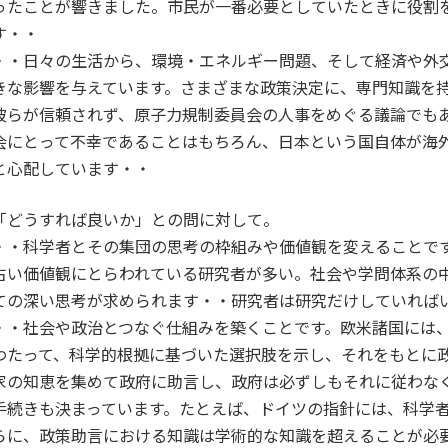
ったことが響きました。市民が一番必要としていたときに役割
す・・
・・日々の生活から、環境・エネルギー問題、そして経済や外
きな影響を与えています。さまざまな政策決定に、専門知識を
彼らが信頼されず、原子力規制委員会の人事をめぐる議論でも
会にとって不幸であることはもちろん、日本という国自体が海
と心配しています・・
「どうすれば良いか」との問に対して。
・・科学者とその集団の思考の枠組みや価値観を変えることです。相変わ
古い価値観にとらわれている研究者が多い。社会や学問体系の
ての深い思考が求められます・・研究者は研究だけしていれば
・・社会や政治とつなぐ仕組みを築くことです。欧米諸国には
わたって、科学的根拠に基づいた選択肢を示し、それをもとに
家の知恵を集めて政府に助言し、政府は必ずしもそれに従わな
手続きも決まっています。たとえば、ドイツの指針には、科学
らに、政策助言における知識は学術的な知識を超えることが必