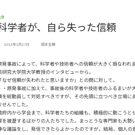
社会
科学者が、自ら失った信頼
2013年1月27日
岡本全勝
原発事故によって、科学者や技術者への信頼が大きく損なわれま
策研究大学院大学教授のインタビューから。
「なぜ信頼が失われたと思いますか」との問に対して。
・・原発事故に加えて、事故後の科学者や技術者のふるまいが
験を総動員して対処すべきですが、その先頭に立つべき立場に
ませんでした。
政府内から学会まで、科学者たちの組織も、積極的に動こうと
解を披瀝するばかりの人たちでした。まっとうな専門家も大勢
静な議論をし、発信できたらよかったのですが。結局、個人の