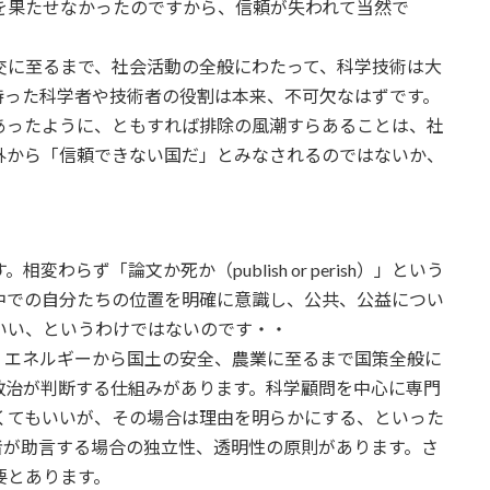
を果たせなかったのですから、信頼が失われて当然で
交に至るまで、社会活動の全般にわたって、科学技術は大
持った科学者や技術者の役割は本来、不可欠なはずです。
あったように、ともすれば排除の風潮すらあることは、社
外から「信頼できない国だ」とみなされるのではないか、
らず「論文か死か（publish or perish）」という
中での自分たちの位置を明確に意識し、公共、公益につい
いい、というわけではないのです・・
、エネルギーから国土の安全、農業に至るまで国策全般に
政治が判断する仕組みがあります。科学顧問を中心に専門
くてもいいが、その場合は理由を明らかにする、といった
者が助言する場合の独立性、透明性の原則があります。さ
要とあります。