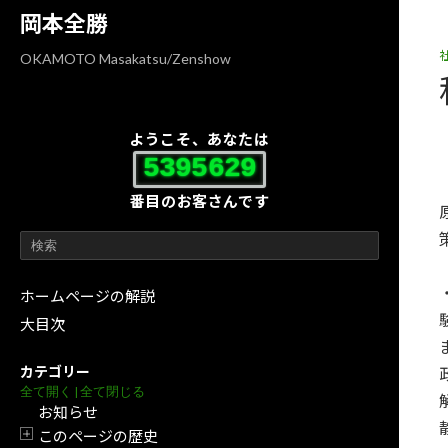
コ
ナ
岡本全勝
ン
ビ
テ
ゲ
OKAMOTO Masakatsu/Zenshow
ン
ー
ツ
シ
へ
ョ
ようこそ、あなたは
ス
ン
5395629
キ
に
番目のお客さんです
ッ
移
プ
動
ホームページの解説
大目次
カテゴリー
全て開く
|
全て閉じる
お知らせ
このページの歴史
開閉