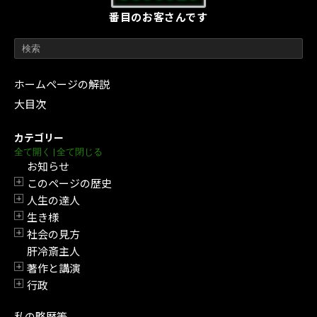
番目のお客さんです
ホームページの解説
大目次
カテゴリー
全て開く
|
全て閉じる
お知らせ
このページの歴史
開閉
人生の達人
開閉
生き様
開閉
社会の見方
開閉
肝冷斎主人
著作と講演
開閉
行政
開閉
私の略歴等