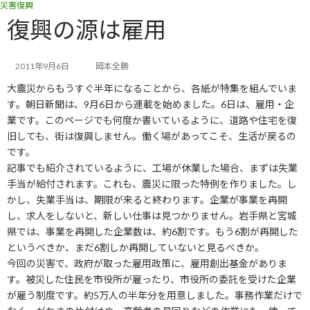
災害復興
コ
ナ
ン
ビ
復興の源は雇用
テ
ゲ
ン
ー
ツ
シ
2011年9月6日
岡本全勝
へ
ョ
大震災からもうすぐ半年になることから、各紙が特集を組んでいま
ス
ン
キ
に
す。朝日新聞は、9月6日から連載を始めました。6日は、雇用・企
ッ
移
業です。このページでも何度か書いているように、道路や住宅を復
プ
動
旧しても、街は復興しません。働く場があってこそ、生活が戻るの
です。
記事でも紹介されているように、工場が休業した場合、まずは失業
手当が給付されます。これも、震災に限った特例を作りました。し
かし、失業手当は、期限が来ると終わります。企業が事業を再開
し、求人をしないと、新しい仕事は見つかりません。岩手県と宮城
県では、事業を再開した企業数は、約6割です。もう6割が再開した
というべきか、まだ6割しか再開していないと見るべきか。
今回の災害で、政府が取った雇用政策に、雇用創出基金がありま
す。被災した住民を市役所が雇ったり、市役所の委託を受けた企業
が雇う制度です。約5万人の半年分を用意しました。事務作業だけで