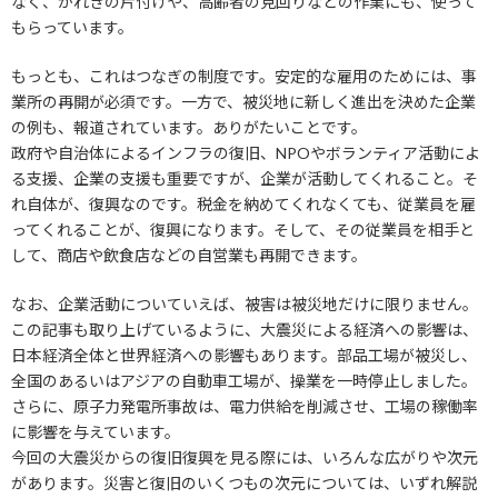
なく、がれきの片付けや、高齢者の見回りなどの作業にも、使って
もらっています。
もっとも、これはつなぎの制度です。安定的な雇用のためには、事
業所の再開が必須です。一方で、被災地に新しく進出を決めた企業
の例も、報道されています。ありがたいことです。
政府や自治体によるインフラの復旧、NPOやボランティア活動によ
る支援、企業の支援も重要ですが、企業が活動してくれること。そ
れ自体が、復興なのです。税金を納めてくれなくても、従業員を雇
ってくれることが、復興になります。そして、その従業員を相手と
して、商店や飲食店などの自営業も再開できます。
なお、企業活動についていえば、被害は被災地だけに限りません。
この記事も取り上げているように、大震災による経済への影響は、
日本経済全体と世界経済への影響もあります。部品工場が被災し、
全国のあるいはアジアの自動車工場が、操業を一時停止しました。
さらに、原子力発電所事故は、電力供給を削減させ、工場の稼働率
に影響を与えています。
今回の大震災からの復旧復興を見る際には、いろんな広がりや次元
があります。災害と復旧のいくつもの次元については、いずれ解説