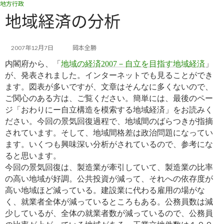
地方行政
コ
ナ
ン
ビ
地域経済の分析
テ
ゲ
ン
ー
ツ
シ
2007年12月7日
岡本全勝
へ
ョ
内閣府から、「
地域の経済2007－自立を目指す地域経済
」
ス
ン
キ
に
が、発表されました。インターネットでも見ることができ
ッ
移
ます。図表が多いですが、文章はそんなに多くないので、
プ
動
ご関心のある方は、ご覧ください。簡単には、最後のペー
ジ「おわりにー自立構造を模索する地域経済」をお読みく
ださい。
今回の景気回復過程で、地域間のばらつきが指摘
されています。そして、地域間格差は政治問題になってい
ます。いくつも興味深い分析がされているので、参考にな
ると思います。
今回の景気回復は、製造業が牽引していて、製造業の比率
の高い地域が好調。公共投資が減って、それへの依存度が
高い地域ほど減っている。建設業に代わる雇用の場がな
く、就業者全体が減っているところもある。公務員数は減
少しているが、全体の就業者数が減っているので、公務員