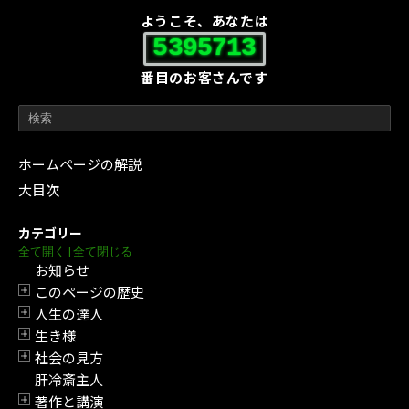
ようこそ、あなたは
5395713
番目のお客さんです
ホームページの解説
大目次
カテゴリー
全て開く
|
全て閉じる
お知らせ
このページの歴史
開閉
人生の達人
開閉
生き様
開閉
社会の見方
開閉
肝冷斎主人
著作と講演