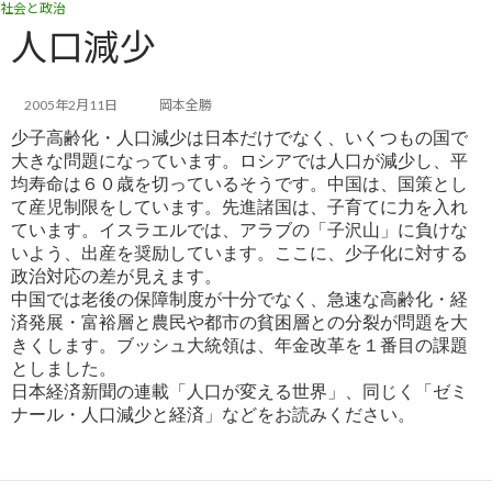
社会と政治
コ
ナ
ン
ビ
人口減少
テ
ゲ
ン
ー
ツ
シ
2005年2月11日
岡本全勝
へ
ョ
少子高齢化・人口減少は日本だけでなく、いくつもの国で
ス
ン
大きな問題になっています。ロシアでは人口が減少し、平
キ
に
均
寿命は６０歳を切っているそうです。中国は、国策とし
ッ
移
て産児制限をしています。先進諸国は、子育てに力を入れ
プ
動
ていま
す。イスラエルでは、アラブの「子沢山」に負けな
いよう、出産を奨励しています。ここに、少子化に対する
政治対応の差
が見えます。
中国では老後の保障制度が十分でなく、急速な高齢化・経
済発展・富裕層と農民や都市の貧困層との分裂が問題を
大
きくします。ブッシュ大統領は、年金改革を１番目の課題
としました。
日本経済新聞の連載「人口が変える世界」、同じく「ゼミ
ナール・人口減少と経済」などをお読みください。