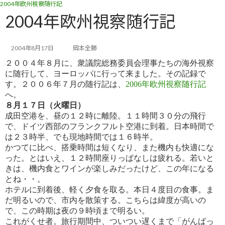
2004年欧州視察随行記
コ
ナ
ン
ビ
2004年欧州視察随行記
テ
ゲ
ン
ー
ツ
シ
2004年8月17日
岡本全勝
へ
ョ
２００４年８月に、衆議院総務委員会理事たちの海外視察
ス
ン
に随行して、ヨーロッパに行って来ました。その記録で
キ
に
す。２
００６年７月の随行記は、
2006年欧州視察随行記
ッ
移
へ。
プ
動
８月１７日（火曜日）
成田空港を、昼の１２時に離陸。１１時間３０分の飛行
で、ドイツ西部のフランクフルト空港に到着。日本時間で
は２３時
半、でも現地時間では１６時半。
かつてに比べ、搭乗時間は短くなり、また機内も快適にな
った。とはいえ、１２時間座りっぱなしは疲れる。若いと
きは、
機内食とワインが楽しみだったけど、この年になる
とね・・。
ホテルに到着後、軽く夕食を取る。本日４度目の食事。ま
だ明るいので、市内を散策する。こちらは緯度が高いの
で、
この時期は夜の９時頃まで明るい。
これがくせ者。旅行期間中、ついつい遅くまで「がんばっ