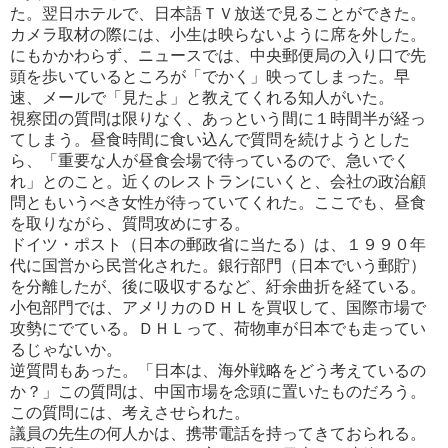
た。翌日
ホテルで、日本語ＴＶ放送で見ることができた。
カメラ取材の際には、小生は映らないように席を外した。
にもかかわらず、ニュースでは、中央郵便局の入り口で先
頭
を歩いているところが「でかく」映ってしまった。早
速、メールで「見たよ」と教えてくれる知人がいた。
視察団の質問は限りなく、あっという間に１時間半が経っ
てしまう。昼食時間に食い込んで質問を続けようとした
ら、「重
要な人が昼食会場で待っているので、急いでく
れ」とのこと。近くのレストランにいくと、会社の政治顧
問ともいうべき女
性が待っていてくれた。ここでも、昼食
を取りながら、質問攻めにする。
ドイツ・ポスト（日本の郵政省に当たる）は、１９９０年
代に国営から民営化された。銀行部門（日本でいう郵貯）
を分離し
たが、後に吸収するなど、紆余曲折を経ている。
小包部門では、アメリカのＤＨＬを買収して、国際市場で
攻勢にでてい
る。ＤＨＬって、荷物車が日本でも走ってい
るじゃないか。
逆質問もあった。「日本は、海外戦略をどう考えているの
か？」この質問は、中国市場を念頭に置いたものだろう。
この
質問には、考えさせられた。
議員の先生の何人かは、携帯電話を持ってきておられる。