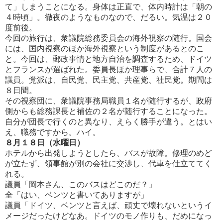
て」しまうことになる。身体は正直で、体内時計は「朝の
４時
頃」。徹夜のようなものなので、だるい。気温は２０
度前後。
今回の旅行は、衆議院総務委員会の海外視察の随行。国会
には、国内視察のほか海外視察という制度があるとのこ
と。今回は、郵政事情と地方自治を調査するため、ドイツ
とフランスが選ばれた。委員長ほか理事らで、合計７人の
議
員。党派は、自民党、民主党、共産党、社民党。期間は
８日間。
その視察団に、衆議院事務局職員１名が随行するが、政府
側からも総務課長と補佐の２名が随行することになった。
自分が団長で行くのと異なり、えらく勝手が違う。とはい
え、職務ですから。ハイ。
８月１８日（水曜日）
ホテルから出発しようとしたら、バスが故障。修理のめど
が立たず、領事館が別の会社に交渉し、代車を仕立ててく
れ
る。
議員「岡本さん、このバスはどこのだ？」
全「はい、ベンツと書いてありますが」
議員「ドイツ、ベンツと言えば、頑丈で壊れないというイ
メージだったけどなあ。ドイツのモノ作りも、だめになっ