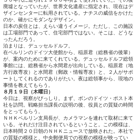
廃墟と
なっていたが、世界文化遺産に指定され、現在はデ
ザインセンターに転用されている。ナチスの威信をかけた
のか、確
かにモダンなデザイン。
日本の炭住とは、えらい違うイメージ。ただし、この施設
は工場部門であって、住宅部門ではない。そこは、どうな
った
んだろう。
泊まりは、デュッセルドルフ。
在ベルリンのドイツ大使館から、稲原君（総務省の後輩）
が、案内のために来てくれている。デュッセルドルフ総領
事館
には、総務省から水間君が出向している。稲原君（地
方行政専攻）と水間君（郵政・情報専攻）と、２人がサポ
ートしてく
れるのでありがたい。夜は総領事から、現地の
事情を教えてもらう。
８月１９日（木曜日）
今日は、視察がびっしり。まず、ボンのドイツ・ポスト本
社を訪問。戦略担当課長の説明の後、役員との質疑の時間
をと
ってもらう。
ＮＨＫベルリン支局長が、カメラマンを連れて取材に来て
いる。それだけ注目されているということ。この模様は、
日本
時間２０日朝のＮＨＫニュースで放映された。本社で
の質疑の模様と、中央郵便局での視察の模様が映ってい