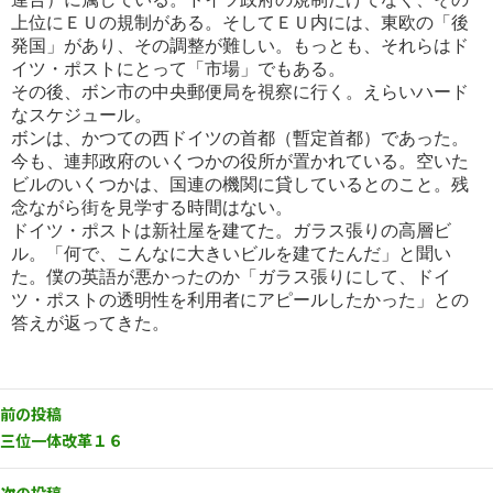
上位にＥＵの規
制がある。そしてＥＵ内には、東欧の「後
発国」があり、その調整が難しい。もっとも、それらはド
イツ・ポストにとって「市
場」でもある。
その後、ボン市の中央郵便局を視察に行く。えらいハード
なスケジュール。
ボンは、かつての西ドイツの首都（暫定首都）であった。
今も、連邦政府のいくつかの役所が置かれている。空いた
ビル
のいくつかは、国連の機関に貸しているとのこと。残
念ながら街を見学する時間はない。
ドイツ・ポストは新社屋を建てた。ガラス張りの高層ビ
ル。「何で、こんなに大きいビルを建てたんだ」と聞い
た。僕の英
語が悪かったのか「ガラス張りにして、ドイ
ツ・ポストの透明性を利用者にアピールしたかった」との
答えが返ってきた。
前の投稿
三位一体改革１６