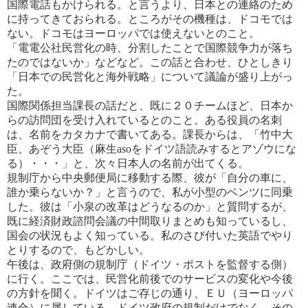
国際電話もかけられる。と言うより、日本との連絡のため
に
持ってきておられる。ところがその機種は、ドコモでは
ない。ドコモはヨーロッパでは使えないとのこと。
「電電公社民営化の時、分割したことで国際競争力が落ち
たのではないか」などなど。この話と合わせ、ひとしきり
「日
本での民営化と海外戦略」について議論が盛り上がっ
た。
国際関係担当課長の話だと、既に２０チームほど、日本か
らの訪問団を受け入れているとのこと。ある役員の名刺
は、
名前をカタカナで書いてある。課長からは、「竹中大
臣、あぞう大臣（麻生asoをドイツ語読みするとアゾウにな
る）・・・」
と、次々日本人の名前が出てくる。
規制庁から中央郵便局に移動する際、彼が「自分の車に、
誰か乗らないか？」と言うので、私が小型のベンツに同乗
し
た。彼は「小泉の改革はどうなるのか」と質問するが、
既に経済財政諮問会議の中間取りまとめも知っているし、
国会
の状況もよく知っている。私のさび付いた英語でやり
とりするので、もどかしい。
午後は、政府側の規制庁（ドイツ・ポストを監督する側）
に行く。ここでは、民営化前後でのサービスの変化や今後
の方
針を聞く。ドイツはご存じの通り、ＥＵ（ヨーロッパ
連合）に属している。ドイツ政府の規制だけでなく、その