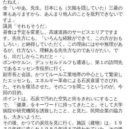
たねえ」
全「いやあ、先生。日本にも（欠陥を隠していた）三菱の
車もありますから、あんまり他人のことを批判できないで
すよ」
議員「それもそうだ」
昼食は予定を変更し、高速道路のサービスエリアですま
す。先生方にも、「いろんな経験ができて、この方がおも
しろ
い」と納得していただく。この理由にはやや無理があ
るが、仕方ない。理解ある先生方なのでありがたい。で
も、出だし
からこれだと・・。
ボンやケルン、デュッセルドルフも通過し、第１の訪問先
であるエッセン市役所に行く。
副市長と会談。かつてルール工業地帯の中心として繁栄し
たエッセンも、エネルギー革命による石炭衰退でさびれ
た。
それを復活させた。そのこつを聞こうというのが、今
回の目的。
ポイントは、石炭で汚れた空気と街をきれいにすること
で、「健康」をキーワードに持ってきたこと。そして大学
病院や研
究機関を誘致したこと、と見た。民間企業の協力
も、大きいようだ。
その後、かつての炭坑を見に行く。施設（建物）は、１９
３０年代に造られ１９８０年頃まで使われていた。その後