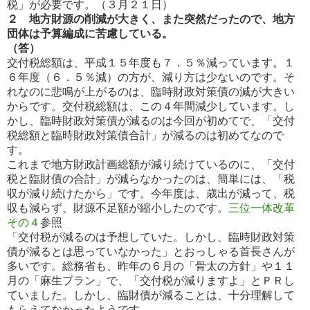
税」が必要で
す。（３月２１日）
２ 地方財源の削減が大きく、また突然だったので、地方
団体は予算編成に苦慮している。
（答）
交付税総額は、平成１５年度も７．５％減っています。１
６年度（６．５％減）の方が、減り方は少ないのです。そ
れなのに
悲鳴が上がるのは、臨時財政対策債の減が大きい
からです。交付税総額は、この４年間減少しています。し
かし、臨
時財政対策債が減るのは今回が初めてで、「交付
税総額と臨時財政対策債合計」が減るのは初めてなので
す。
これまで地方財政計画総額が減り続けているのに、「交付
税と臨財債の合計」が減らなかったのは、簡単には、「税
収
が減り続けたから」です。今年度は、歳出が減って、税
収も減らず、財源不足額が縮小したのです。
三位一体改革
その
４
参照
「交付税が減るのは予想していた。しかし、臨時財政対策
債が減るとは思っていなかった」とおっしゃる首長さんが
多い
です。総務省も、昨年の６月の「骨太の方針」や１１
月の「麻生プラン」で、「交付税が減りますよ」とＰＲし
ていました。し
かし、臨財債が減ることは、十分理解して
もらえてなかったようです。