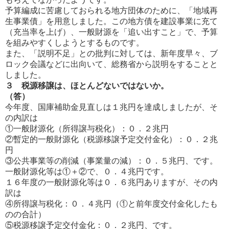
予算編成に苦慮しておられる地方団体のために、「地域再
生事業債」を用意しました。この地方債を建設事業に充て
（充当率を上げ）、一般財源を「追い出すこと」で、予算
を組みやすくしようとするものです。
また、「説明不足」との批判に対しては、新年度早々、ブ
ロック会議などに出向いて、総務省から説明をすることと
しまし
た。
３ 税源移譲は、ほとんどないではないか。
（答）
今年度、国庫補助金見直しは１兆円を達成しましたが、そ
の内訳は
①一般財源化（所得譲与税化）：０．２兆円
②暫定的一般財源化（税源移譲予定交付金化）：０．２兆
円
③公共事業等の削減（事業量の減）：０．５兆円、です。
一般財源化等は①＋②で、０．４兆円です。
１６年度の一般財源化等は０．６兆円ありますが、その内
訳は
④所得譲与税化：０．４兆円（①と前年度交付金化したも
のの合計）
⑤税源移譲予定交付金化：０．２兆円、です。