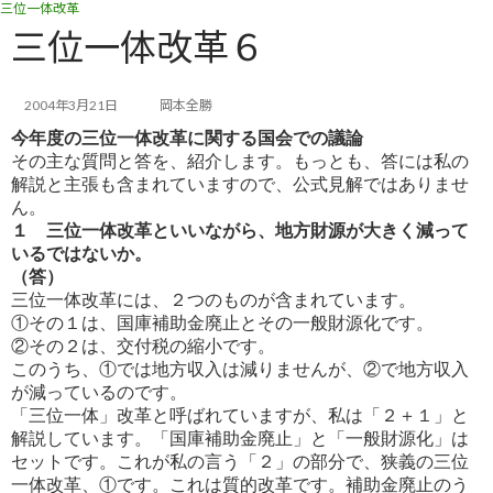
三位一体改革
コ
ナ
ン
ビ
三位一体改革６
テ
ゲ
ン
ー
ツ
シ
2004年3月21日
岡本全勝
へ
ョ
今年度の三位一体改革に関する国会での議論
ス
ン
その主な質問と答を、紹介します。もっとも、答には私の
キ
に
解説と主張も含まれていますので、公式見解ではありませ
ッ
移
ん。
プ
動
１ 三位一体改革といいながら、地方財源が大きく減って
いるではないか。
（答）
三位一体改革には、２つのものが含まれています。
①その１は、国庫補助金廃止とその一般財源化です。
②その２は、交付税の縮小です。
このうち、①では地方収入は減りませんが、②で地方収入
が減っているのです。
「三位一体」改革と呼ばれていますが、私は「２＋１」と
解説しています。「国庫補助金廃止」と「一般財源化」は
セットで
す。これが私の言う「２」の部分で、狭義の三位
一体改革、①です。これは質的改革です。補助金廃止のう