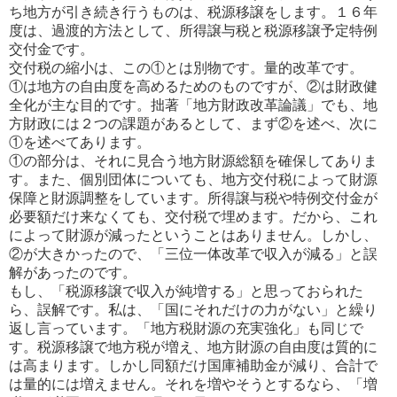
ち地方が引
き続き行うものは、税源移譲をします。１６年
度は、過渡的方法として、所得譲与税と税源移譲予定特例
交付金です。
交付税の縮小は、この①とは別物です。量的改革です。
①は地方の自由度を高めるためのものですが、②は財政健
全化が主な目的です。拙著「地方財政改革論議」でも、地
方財政には２つの課題があるとして、まず②を述べ、次に
①を述べてあります。
①の部分は、それに見合う地方財源総額を確保してありま
す。また、個別団体についても、地方交付税によって財源
保障と財源調整をしています。所得譲与税や特例交付金が
必要額だけ来なくても、交付税で埋めます。だから、これ
に
よって財源が減ったということはありません。しかし、
②が大きかったので、「三位一体改革で収入が減る」と誤
解があ
ったのです。
もし、「税源移譲で収入が純増する」と思っておられた
ら、誤解です。私は、「国にそれだけの力がない」と繰り
返し言っ
ています。「地方税財源の充実強化」も同じで
す。税源移譲で地方税が増え、地方財源の自由度は質的に
は高まりま
す。しかし同額だけ国庫補助金が減り、合計で
は量的には増えません。それを増やそうとするなら、「増