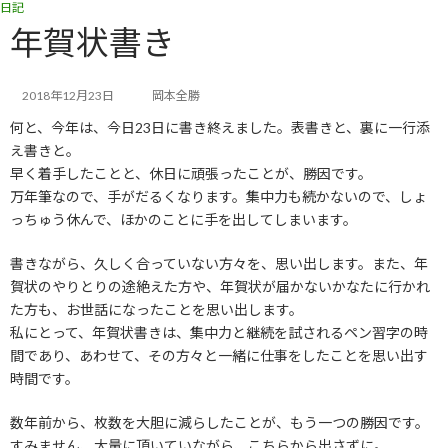
日記
コ
ナ
ン
ビ
年賀状書き
テ
ゲ
ン
ー
ツ
シ
2018年12月23日
岡本全勝
へ
ョ
何と、今年は、今日23日に書き終えました。表書きと、裏に一行添
ス
ン
キ
に
え書きと。
ッ
移
早く着手したことと、休日に頑張ったことが、勝因です。
プ
動
万年筆なので、手がだるくなります。集中力も続かないので、しょ
っちゅう休んで、ほかのことに手を出してしまいます。
書きながら、久しく合っていない方々を、思い出します。また、年
賀状のやりとりの途絶えた方や、年賀状が届かないかなたに行かれ
た方も、お世話になったことを思い出します。
私にとって、年賀状書きは、集中力と継続を試されるペン習字の時
間であり、あわせて、その方々と一緒に仕事をしたことを思い出す
時間です。
数年前から、枚数を大胆に減らしたことが、もう一つの勝因です。
すみません、大量に頂いていながら、こちらから出さずに。