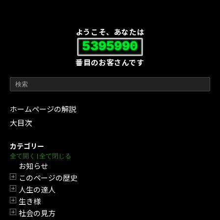
ようこそ、あなたは
5395990
番目のお客さんです
ホームページの解説
大目次
カテゴリー
全て開く
|
全て閉じる
お知らせ
このページの歴史
開閉
人生の達人
開閉
生き様
開閉
社会の見方
開閉