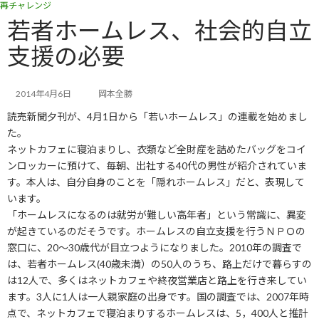
再チャレンジ
コ
ナ
ン
ビ
若者ホームレス、社会的自立
テ
ゲ
支援の必要
ン
ー
ツ
シ
へ
ョ
ス
ン
2014年4月6日
岡本全勝
キ
に
読売新聞夕刊が、4月1日から「若いホームレス」の連載を始めまし
ッ
移
た。
プ
動
ネットカフェに寝泊まりし、衣類など全財産を詰めたバッグをコイ
ンロッカーに預けて、毎朝、出社する40代の男性が紹介されていま
す。本人は、自分自身のことを「隠れホームレス」だと、表現して
います。
「ホームレスになるのは就労が難しい高年者」という常識に、異変
が起きているのだそうです。ホームレスの自立支援を行うＮＰＯの
窓口に、20～30歳代が目立つようになりました。2010年の調査で
は、若者ホームレス(40歳未満）の50人のうち、路上だけで暮らすの
は12人で、多くはネットカフェや終夜営業店と路上を行き来してい
ます。3人に1人は一人親家庭の出身です。国の調査では、2007年時
点で、ネットカフェで寝泊まりするホームレスは、5，400人と推計